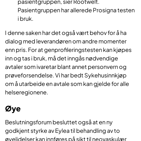
pasientgruppen, sier Rootwelt.
Pasientgruppen har allerede Prosigna testen
i bruk.
I denne saken har det også vært behov for å ha
dialog med leverandøren om andre momenter
enn pris. For at genprofileringstesten kan kjøpes
inn og tas i bruk, må det inngås nødvendige
avtaler som ivaretar blant annet personvern og
prøveforsendelse. Vi har bedt Sykehusinnkjøp
om å utarbeide en avtale som kan gjelde for alle
helseregionene.
Øye
Beslutningsforum besluttet også at en ny
godkjent styrke av Eylea til behandling av to
øyelidelser kan innføres på sikt til neovaskulær