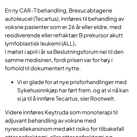
En ny CAR-T behandling, Brexucabtagene
autoleucel (Tecartus), innføres til behandling av
voksne pasienter som er 26 år eller eldre, med
residiverende eller refraktær B prekursor akutt
lymfoblastisk leukemi (ALL)
.
I møtet i april i år sa Beslutningsforum nei til den
samme medisinen, fordi prisen var for høy i
forhold til dokumentert nytte.
Vi er glade for at nye prisforhandlinger med
Sykehusinnkjøp har ført frem, og at vi nå kan
si ja til å innføre Tecartus, sier Rootwelt.
Videre innføres Keytruda som monoterapi til
adjuvant behandling av voksne med
nyrecellekarsinom med økt risiko for tilbakefall
etter nefrektomi, eller etter nefrektomi og