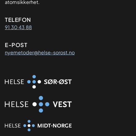
atomsikkerhet.
Kontaktinformasjon
TELEFON
91 30 43 88
E-POST
nyemetoder@helse-sorost.no
Organisasjon