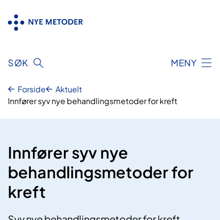
Hopp
til
innhold
SØK
MENY
Forside
Aktuelt
Innfører syv nye behandlingsmetoder for kreft
Innfører syv nye
behandlingsmetoder for
kreft
Syv nye behandlingsmetoder for kreft