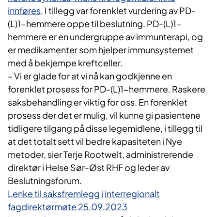
innføres
. I tillegg var forenklet vurdering av PD-
(L)1-hemmere oppe til beslutning. PD-(L)1-
hemmere er en undergruppe av immunterapi, og
er medikamenter som hjelper immunsystemet
med å bekjempe kreftceller.
– Vi er glade for at vi nå kan godkjenne en
forenklet prosess for PD-(L)1-hemmere. Raskere
saksbehandling er viktig for oss. En forenklet
prosess der det er mulig, vil kunne gi pasientene
tidligere tilgang på disse legemidlene, i tillegg til
at det totalt sett vil bedre kapasiteten i Nye
metoder, sier Terje Rootwelt, administrerende
direktør i Helse Sør-Øst RHF og leder av
Beslutningsforum.
Lenke til saksfremlegg i interregionalt
fagdirektørmøte 25.09.2023