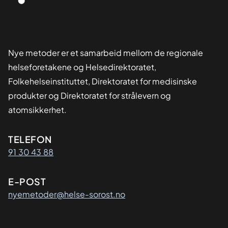
på et legemiddel er det
Sykehusinnkjøp som står for
i Nye
metoder-systemet.
Nye metoder er et samarbeid mellom de regionale
helseforetakene og Helsedirektoratet,
Folkehelseinstituttet, Direktoratet for medisinske
produkter og Direktoratet for strålevern og
atomsikkerhet.
Kontaktinformasjon
TELEFON
91 30 43 88
E-POST
nyemetoder@helse-sorost.no
Organisasjon