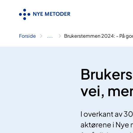
Hopp
til
innhold
Forside
..
.
Brukerstemmen 2024: - På god 
Bruker
vei, men
I overkant av 3
aktørene i Nye