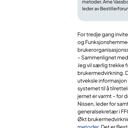
metoder, Arne Vassbo
leder av Bestillerforu
For tredje gang invi
og Funksjonshemmedes
brukerorganisasjons
– Sammenlignet med h
Jeg vil særlig trekke
brukermedvirkning. Den
utveksle informasjon og
systemet til å tilret
jernet er varmt – for
Nissen, leder for sam
generalsekretær i FF
Økt brukermedvirknin
metoder.
Det er Best