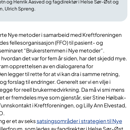
tn og Henrik Aasved og fagdirektør i Helse Sør-Øst og
m, Ulrich Spreng.
terte Nye metoder i samarbeid med Kreftforeningen
 fellesorganisasjon (FFO) til pasient- og
seminaret “Brukerstemmen i Nye metoder”.
vordan det var for fem år siden, har det skjedd mye.
 fram opprettelsen av en dialogarena for
 legger til rette for at vi kan dra i samme retning,
 forslag til endringer. Generelt ser vi en vilje i
telegge for reell brukermedvirkning. Da må vi smi mens
 det er fremdeles mye som gjenstår, sier Stine Høibak-
funnskontakt i Kreftforeningen, og Lilly Ann Elvestad,
O.
g er et av seks
satsingsområder i strategien til Nye
illerforum, som ledes av fagdirektør i Helse Sør-Øst,