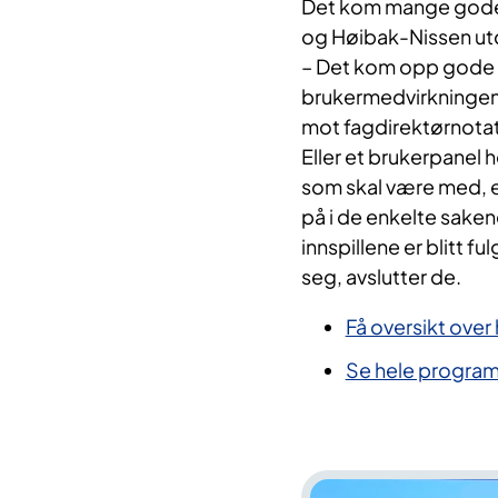
Det kom mange gode s
og Høibak-Nissen ut
– Det kom opp gode f
brukermedvirkningen
mot fagdirektørnotat
Eller et brukerpanel
som skal være med, e
på i de enkelte sakene
innspillene er blitt f
seg, avslutter de.
Få oversikt over
Se hele progra