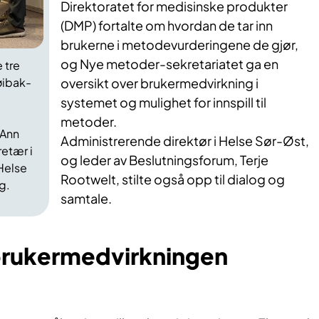
Direktoratet for medisinske produkter
(DMP) fortalte om hvordan de tar inn
brukerne i metodevurderingene de gjør,
og Nye metoder-sekretariatet ga en
 tre
øibak-
oversikt over brukermedvirkning i
systemet og mulighet for innspill til
metoder.
 Ann
Administrerende direktør i Helse Sør-Øst,
etær i
og leder av Beslutningsforum, Terje
Helse
Rootwelt, stilte også opp til dialog og
g.
samtale.
 brukermedvirkningen