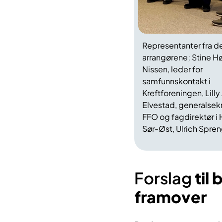
Representanter fra de
arrangørene; Stine H
Nissen, leder for
samfunnskontakt i
Kreftforeningen, Lilly
Elvestad, generalsekr
FFO og fagdirektør i 
Sør-Øst, Ulrich Spren
Forslag
til
framover