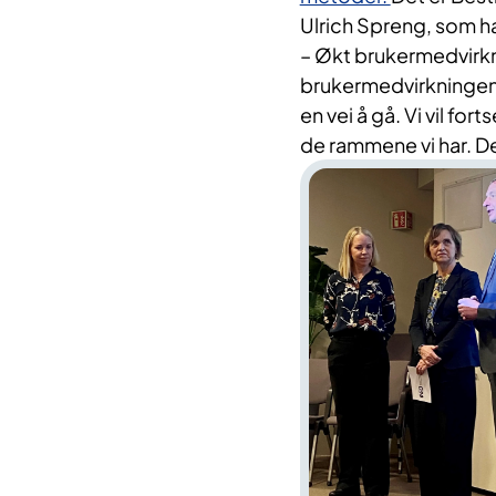
Ulrich Spreng, som ha
– Økt brukermedvirkni
brukermedvirkningen d
en vei å gå. Vi vil f
de rammene vi har. Det