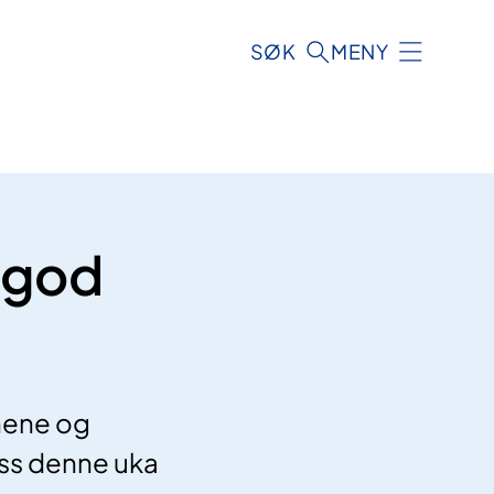
SØK
MENY
 god
onene og
ss denne uka