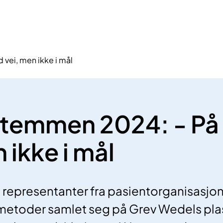
vei, men ikke i mål
stemmen 2024: - På
 ikke i mål
0 representanter fra pasientorganisasj
 metoder samlet seg på Grev Wedels pla