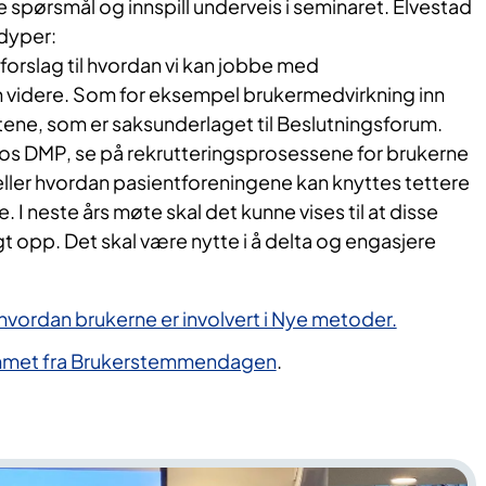
pørsmål og innspill underveis i seminaret. Elvestad
dyper:
orslag til hvordan vi kan jobbe med
 videre. Som for eksempel brukermedvirkning inn
ene, som er saksunderlaget til Beslutningsforum.
 hos DMP, se på rekrutteringsprosessene for brukerne
ller hvordan pasientforeningene kan knyttes tettere
. I neste års møte skal det kunne vises til at disse
ulgt opp. Det skal være nytte i å delta og engasjere
 hvordan brukerne er involvert i Nye metoder.
mmet fra Brukerstemmendagen
.