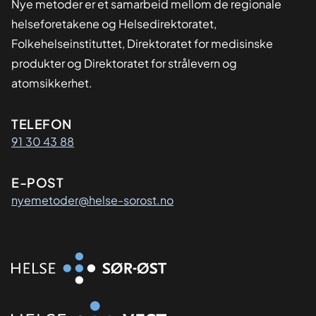
Nye metoder er et samarbeid mellom de regionale
helseforetakene og Helsedirektoratet,
Folkehelseinstituttet, Direktoratet for medisinske
produkter og Direktoratet for strålevern og
atomsikkerhet.
Kontaktinformasjon
TELEFON
91 30 43 88
E-POST
nyemetoder@helse-sorost.no
Organisasjon