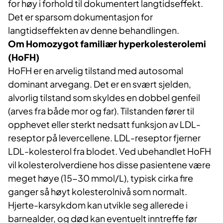
for høy i forhold til dokumentert langtidseffekt.
Det er sparsom dokumentasjon for
langtidseffekten av denne behandlingen.
Om Homozygot familiær hyperkolesterolemi
(HoFH)
HoFH er en arvelig tilstand med autosomal
dominant arvegang. Det er en svært sjelden,
alvorlig tilstand som skyldes en dobbel genfeil
(arves fra både mor og far). Tilstanden fører til
opphevet eller sterkt nedsatt funksjon av LDL-
reseptor på levercellene. LDL-reseptor fjerner
LDL-kolesterol fra blodet. Ved ubehandlet HoFH
vil kolesterolverdiene hos disse pasientene være
meget høye (15-30 mmol/L), typisk cirka fire
ganger så høyt kolesterolnivå som normalt.
Hjerte-karsykdom kan utvikle seg allerede i
barnealder, og død kan eventuelt inntreffe før