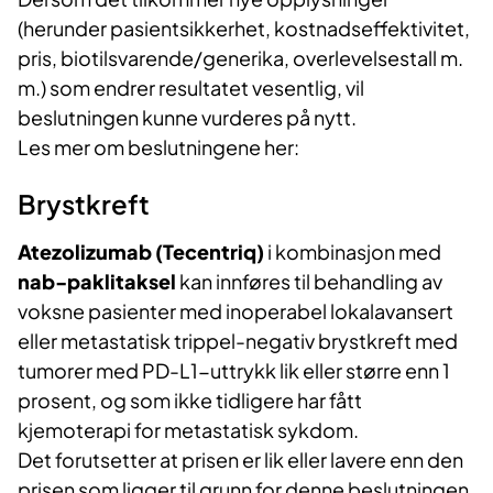
(herunder pasientsikkerhet, kostnadseffektivitet,
pris, biotilsvarende/generika, overlevelsestall m.
m.) som endrer resultatet vesentlig, vil
beslutningen kunne vurderes på nytt.
Les mer om beslutningene her:
Brystkreft
Atezolizumab (Tecentriq)
i kombinasjon med
nab-paklitaksel
kan innføres til behandling av
voksne pasienter med inoperabel lokalavansert
eller metastatisk trippel-negativ brystkreft med
tumorer med PD-L1-uttrykk lik eller større enn 1
prosent, og som ikke tidligere har fått
kjemoterapi for metastatisk sykdom.
Det forutsetter at prisen er lik eller lavere enn den
prisen som ligger til grunn for denne beslutningen.