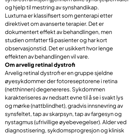
og hjelp til mestring av synshandikap.
Luxturna er klassifisert som genterapi etter
direktivet om avanserte terapier. Det er
dokumentert effekt av behandlingen, men
studien omfatter få pasienter og har kort
observasjonstid. Det er usikkert hvor lenge
effekten av behandlingen vil vare.
Om arvelig retinal dystrofi
Arvelig retinal dystrofi er en gruppe sjeldne
øyesykdommer der fotoreseptorene i retina
(netthinnen) degenereres. Sykdommen
karakteriseres av nedsatt evne til å se i svakt lys
og mørke (nattblindhet), gradvis innsnevring av
synsfeltet, tap av skarpsyn, tap av fargesyn og
nystagmus (ufrivillige øyebevegelser). Alder ved
diagnostisering, sykdomsprogresjon og klinisk