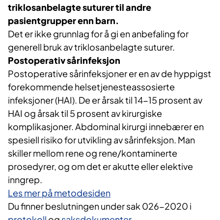
triklosanbelagte suturer til andre
pasientgrupper enn barn.
Det er ikke grunnlag for å gi en anbefaling for
generell bruk av triklosanbelagte suturer.
Postoperativ sårinfeksjon
Postoperative sårinfeksjoner er en av de hyppigst
forekommende helsetjenesteassosierte
infeksjoner (HAI). De er årsak til 14-15 prosent av
HAI og årsak til 5 prosent av kirurgiske
komplikasjoner. Abdominal kirurgi innebærer en
spesiell risiko for utvikling av sårinfeksjon. Man
skiller mellom rene og rene/kontaminerte
prosedyrer, og om det er akutte eller elektive
inngrep.
Les mer på metodesiden
Du finner beslutningen under sak 026-2020 i
protokoll
og
saksdokumenter
.