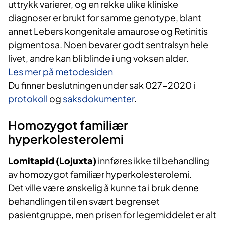
uttrykk varierer, og en rekke ulike kliniske
diagnoser er brukt for samme genotype, blant
annet Lebers kongenitale amaurose og Retinitis
pigmentosa. Noen bevarer godt sentralsyn hele
livet, andre kan bli blinde i ung voksen alder.
Les mer på metodesiden
Du finner beslutningen under sak 027-2020 i
protokoll
og
saksdokumenter
.
Homozygot familiær
hyperkolesterolemi
Lomitapid (Lojuxta)
innføres ikke til behandling
av homozygot familiær hyperkolesterolemi.
Det ville være ønskelig å kunne ta i bruk denne
behandlingen til en svært begrenset
pasientgruppe, men prisen for legemiddelet er alt