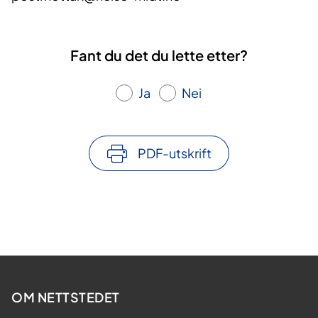
Fant du det du lette etter?
Ja
Nei
PDF-utskrift
OM NETTSTEDET