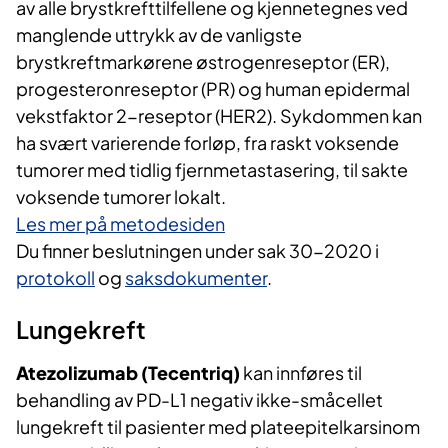
av alle brystkrefttilfellene og kjennetegnes ved
manglende uttrykk av de vanligste
brystkreftmarkørene østrogenreseptor (ER),
progesteronreseptor (PR) og human epidermal
vekstfaktor 2-reseptor (HER2). Sykdommen kan
ha svært varierende forløp, fra raskt voksende
tumorer med tidlig fjernmetastasering, til sakte
voksende tumorer lokalt.
Les mer på metodesiden
Du finner beslutningen under sak 30-2020 i
protokoll
og
saksdokumenter
.
Lungekreft
Atezolizumab (Tecentriq)
kan innføres til
behandling av PD-L1 negativ ikke-småcellet
lungekreft til pasienter med plateepitelkarsinom