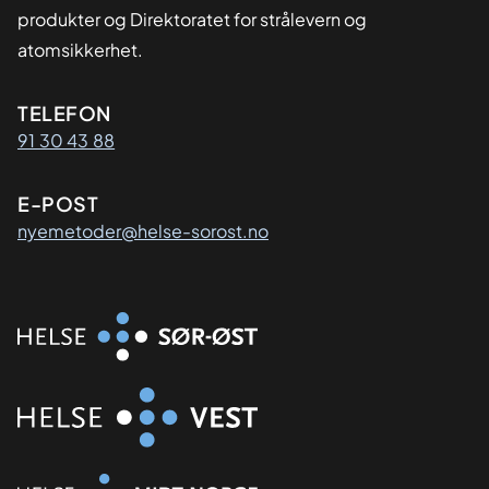
produkter og Direktoratet for strålevern og
atomsikkerhet.
Kontaktinformasjon
TELEFON
91 30 43 88
E-POST
nyemetoder@helse-sorost.no
Organisasjon