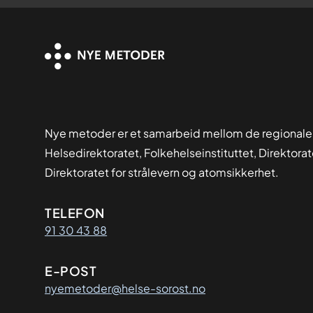
Nye metoder er et samarbeid mellom de regionale
Helsedirektoratet, Folkehelseinstituttet, Direktora
Direktoratet for strålevern og atomsikkerhet.
Kontaktinformasjon
TELEFON
91 30 43 88
E-POST
nyemetoder@helse-sorost.no