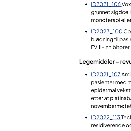
ID2021_106
Vox
grunnet sigdcell
monoterapi elle
ID2023_100
Con
blødning til pas
FVIII-inhibitorer
Legemiddler - rev
ID2021_107
Ami
pasienter med m
epidermal vekst
etter at platinab
novembermøtet
ID2022_113
Tec
residiverende og