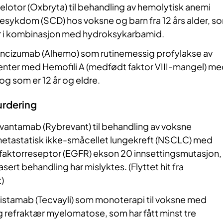
elotor (Oxbryta) til behandling av hemolytisk anemi
esykdom (SCD) hos voksne og barn fra 12 års alder, s
r i kombinasjon med hydroksykarbamid.
cizumab (Alhemo) som rutinemessig profylakse av
ienter med Hemofili A (medfødt faktor VIII-mangel) m
 og som er 12 år og eldre.
urdering
vantamab (Rybrevant) til behandling av voksne
etastatisk ikke-småcellet lungekreft (NSCLC) med
faktorreseptor (EGFR) ekson 20 innsettingsmutasjon,
asert behandling har mislyktes. (Flyttet hit fra
)
listamab (Tecvayli) som monoterapi til voksne med
 refraktær myelomatose, som har fått minst tre