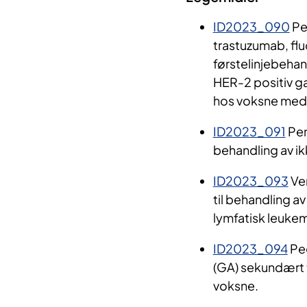
ID2023_090
Pe
trastuzumab, fl
førstelinjebehan
HER-2 positiv g
hos voksne med 
ID2023_091
Pem
behandling av ik
ID2023_093
Ven
til behandling a
lymfatisk leukem
ID2023_094
Peg
(GA) sekundært 
voksne.