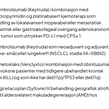
mbrolizumab (Keytruda) i kombinasjon med
uoropyrimidin og platinabasert kjemoterapi som
dling av lokalavansert inoperabel eller metastatisk
astrisk eller gastroøsofageal overgang adenokarsino
tumor som uttrykker PD-L1 med CPS≥ 1 .
brolizumab (Keytruda) som neoadjuvant og adjuvant
ke-småcellet lungekreft (NSCLC), stadie IIA-IIIB(N2).
etoklaks (Venclyxto) i kombinasjon med obinituzum
v voksne pasienter med tidligere ubehandlet kronisk
i (KLL) og som ikke har del(17p)/TP53 eller del(11q).
cetacoplan (Syfovre) til behandling geografisk atrofi
til aldersrelatert makuladegenerasjon (AMD) hos