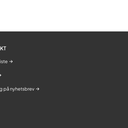
KT
iste
g på nyhetsbrev