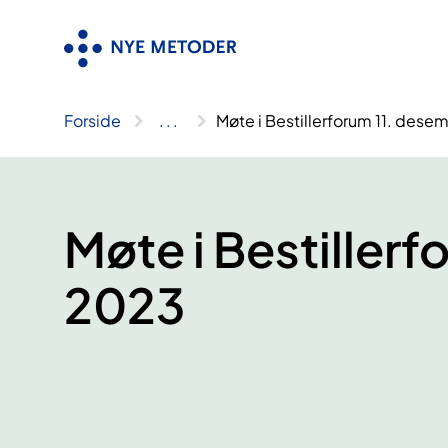
Hopp
til
innhold
Forside
..
.
Møte i Bestillerforum 11. des
Møte i Bestiller
2023