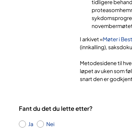
tidligere behan
proteasomhemmer
sykdomsprogresjo
novembermøtet
I arkivet «
Møter i Bes
(innkalling), saksdok
Metodesidene til hve
løpet av uken som føl
snart den er godkjent
Fant du det du lette etter?
Ja
Nei