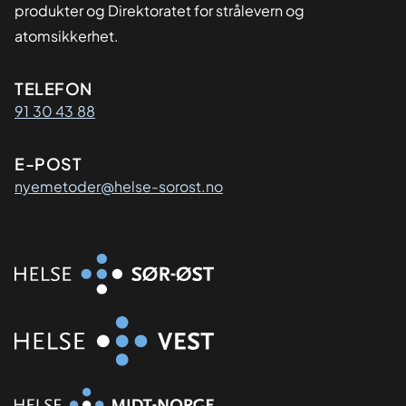
produkter og Direktoratet for strålevern og
atomsikkerhet.
Kontaktinformasjon
TELEFON
91 30 43 88
E-POST
nyemetoder@helse-sorost.no
Organisasjon