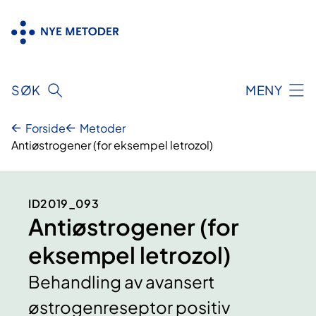
Hopp
til
innhold
SØK
MENY
Forside
Metoder
Antiøstrogener (for eksempel letrozol)
ID2019_093
Antiøstrogener (for
eksempel letrozol)
Behandling av avansert
østrogenreseptor positiv