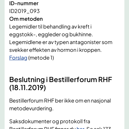
ID-nummer
ID2019_093
Om metoden
Legemidler til behandling av kreft i
eggstokk-, eggleder og bukhinne.
Legemidlene er av typen antagonister som
svekker effekten av hormon i kroppen.
​Forslag
(metode 1)
Beslutning i Bestillerforum RHF
(18.11.2019)
Bestillerforum RHF ber ikke om en nasjonal
metodevurdering.
Saksdokumenter og protokoll fra
Bestillerforum RHF finner du
her
. Se sak 173-