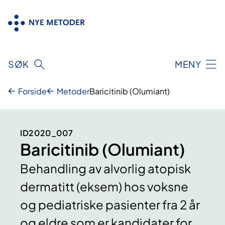
Hopp
til
innhold
SØK
MENY
Forside
Metoder
Baricitinib (Olumiant)
ID2020_007
Baricitinib (Olumiant)
Behandling av alvorlig atopisk
dermatitt (eksem) hos voksne
og pediatriske pasienter fra 2 år
og eldre som er kandidater for