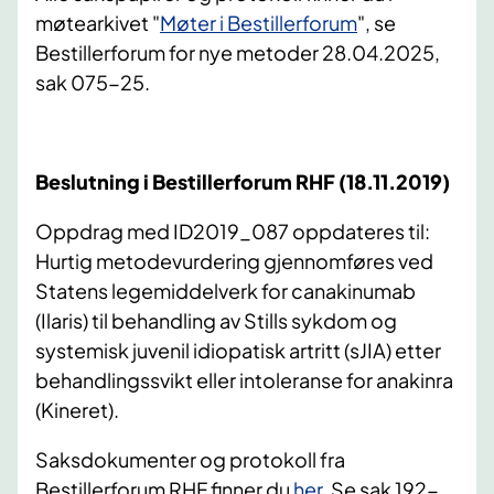
møtearkivet "
Møter i Bestillerforum
", se
Bestillerforum for nye metoder 28.04.2025,
sak 075-25.
Beslutning i Bestillerforum RHF (18.11.2019)
Oppdrag med ID2019_087 oppdateres til:
Hurtig metodevurdering gjennomføres ved
Statens legemiddelverk for canakinumab
(Ilaris) til behandling av Stills sykdom og
systemisk juvenil idiopatisk artritt (sJIA) etter
behandlingssvikt eller intoleranse for anakinra
(Kineret).
Saksdokumenter og protokoll fra
Bestillerforum RHF finner du
her
. Se sak 192-