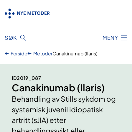
Hopp
til
innhold
SØK
MENY
Forside
Metoder
Canakinumab (Ilaris)
ID2019_087
Canakinumab (Ilaris)
Behandling av Stills sykdom og
systemisk juvenil idiopatisk
artritt (sJIA) etter
behandlingssvikt eller