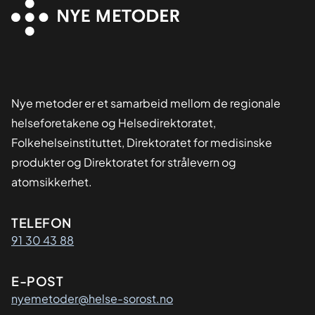
Nye metoder er et samarbeid mellom de regionale
helseforetakene og Helsedirektoratet,
Folkehelseinstituttet, Direktoratet for medisinske
produkter og Direktoratet for strålevern og
atomsikkerhet.
Kontaktinformasjon
TELEFON
91 30 43 88
E-POST
nyemetoder@helse-sorost.no