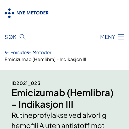
Hopp
til
innhold
SØK
MENY
Forside
Metoder
Emicizumab (Hemlibra) - Indikasjon III
ID2021_023
Emicizumab (Hemlibra)
- Indikasjon III
Rutineprofylakse ved alvorlig
hemofili A uten antistoff mot