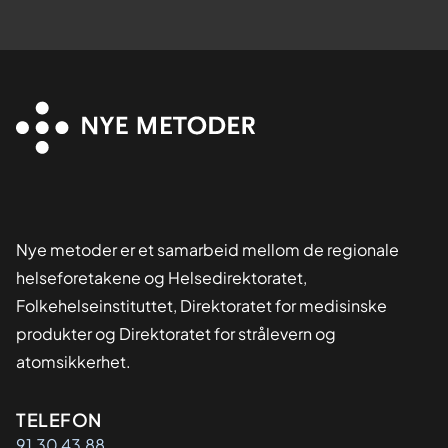
Nye metoder er et samarbeid mellom de regionale
helseforetakene og Helsedirektoratet,
Folkehelseinstituttet, Direktoratet for medisinske
produkter og Direktoratet for strålevern og
atomsikkerhet.
Kontaktinformasjon
TELEFON
91 30 43 88