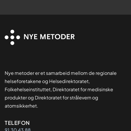
Nye metoder er et samarbeid mellom de regionale
helseforetakene og Helsedirektoratet,
Folkehelseinstituttet, Direktoratet for medisinske
produkter og Direktoratet for strålevern og
atomsikkerhet.
Kontaktinformasjon
TELEFON
91 30 43 88