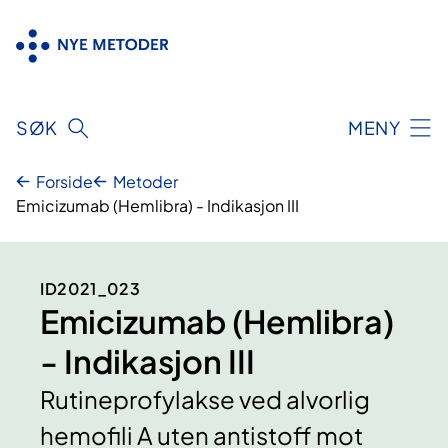
Hopp
til
innhold
SØK
MENY
Forside
Metoder
Emicizumab (Hemlibra) - Indikasjon III
ID2021_023
Emicizumab (Hemlibra)
- Indikasjon III
Rutineprofylakse ved alvorlig
hemofili A uten antistoff mot