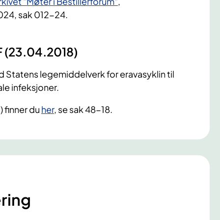
kivet "Møter i
Bestillerforum"
,
2024
, sak 012-24
.
F (23.04.2018)
Statens legemiddelverk for eravasyklin til
e infeksjoner.
) finner du
her
, se sak 48-18.
ring