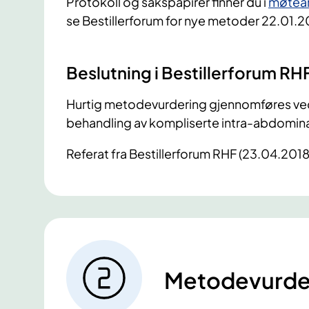
Protokoll og sakspapirer
finner du
i
møtear
se
Bestillerforum
for nye metoder 22.01.
Beslutning i Bestillerforum RH
Hurtig metodevurdering gjennomføres ved 
behandling av kompliserte intra-abdominal
Referat fra Bestillerforum RHF (23.04.2018
Metodevurde