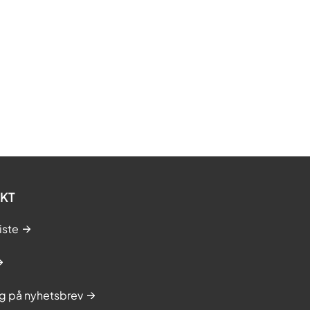
KT
iste
g på nyhetsbrev