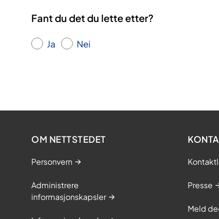
Fant du det du lette etter?
Ja
Nei
OM NETTSTEDET
KONTA
Personvern
Kontaktl
Administrere
Presse
informasjonskapsler
Meld de