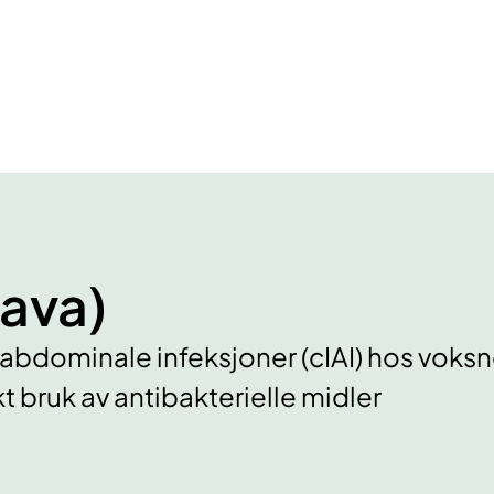
rava)
bdominale infeksjoner (cIAI) hos voksne.
ekt bruk av antibakterielle midler