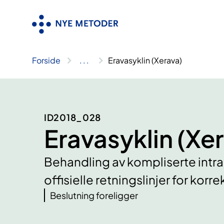
Hopp
til
innhold
Forside
..
.
Eravasyklin (Xerava)
ID2018_028
Eravasyklin (Xe
Behandling av kompliserte intraa
offisielle retningslinjer for korr
Beslutning foreligger