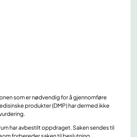
jonen som er nødvendig for å gjennomføre
edisinske produkter (DMP) har dermed ikke
urdering.
rum har avbestilt oppdraget. Saken sendes til
som forbereder saken til beslutning.