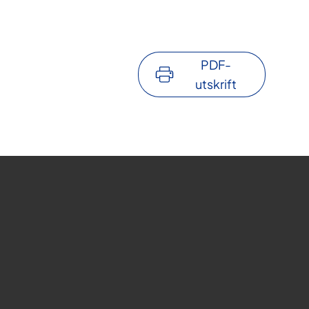
PDF-
utskrift