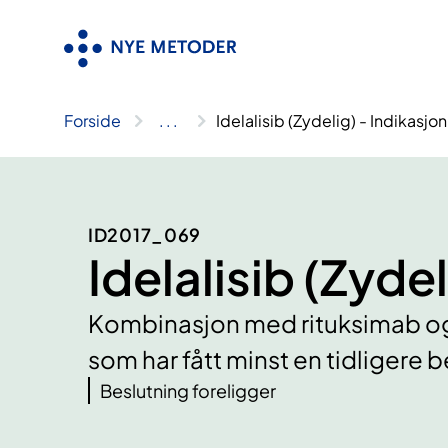
Hopp
til
innhold
Forside
..
.
Idelalisib (Zydelig) - Indikasjon
ID2017_069
Idelalisib (Zydel
Kombinasjon med rituksimab og 
som har fått minst en tidligere 
Beslutning foreligger