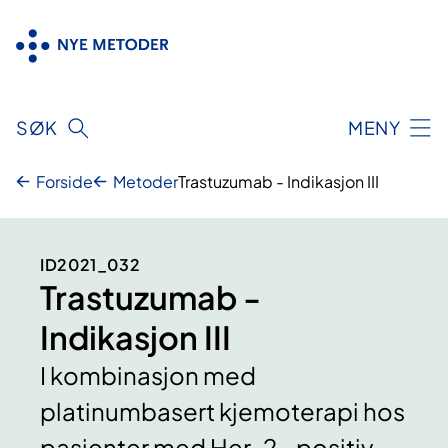
Hopp
til
innhold
SØK
MENY
Forside
Metoder
Trastuzumab - Indikasjon III
ID2021_032
Trastuzumab -
Indikasjon III
I kombinasjon med
platinumbasert kjemoterapi hos
pasienter med Her-2- positiv