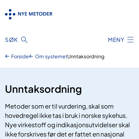
Hopp
til
innhold
SØK
MENY
Forside
Om systemet
Unntaksordning
Unntaksordning
Metoder som er til vurdering, skal som
hovedregel ikke tas i bruk i norske sykehus.
Nye virkestoff og indikasjonsutvidelser skal
ikke forskrives før det er fattet en nasjonal