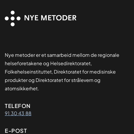
Nye metoder er et samarbeid mellom de regionale
helseforetakene og Helsedirektoratet,
Folkehelseinstituttet, Direktoratet for medisinske
produkter og Direktoratet for strålevern og
atomsikkerhet.
Kontaktinformasjon
TELEFON
91 30 43 88
E-POST