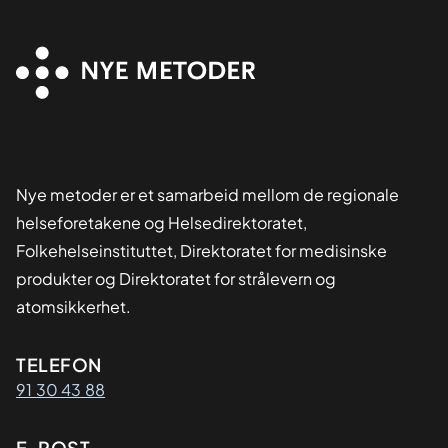
Nye metoder er et samarbeid mellom de regionale
helseforetakene og Helsedirektoratet,
Folkehelseinstituttet, Direktoratet for medisinske
produkter og Direktoratet for strålevern og
atomsikkerhet.
Kontaktinformasjon
TELEFON
91 30 43 88
E-POST