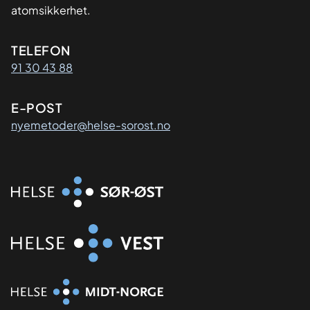
atomsikkerhet.
Kontaktinformasjon
TELEFON
91 30 43 88
E-POST
nyemetoder@helse-sorost.no
Organisasjon