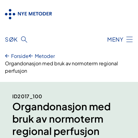
Hopp
til
innhold
SØK
MENY
Forside
Metoder
Organdonasjon med bruk av normoterm regional
perfusjon
ID2017_100
Organdonasjon med
bruk av normoterm
regional perfusjon