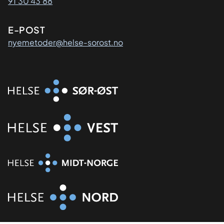
91 30 43 88
E-POST
nyemetoder@helse-sorost.no
Organisasjon