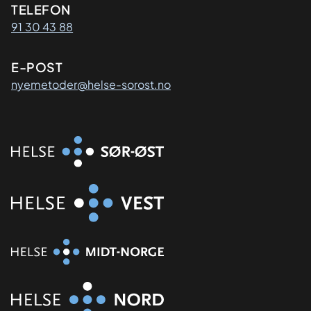
Kontaktinformasjon
TELEFON
91 30 43 88
E-POST
nyemetoder@helse-sorost.no
Organisasjon