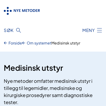
Hopp
til
innhold
SØK
MENY
Forside
Om systemet
Medisinsk utstyr
Medisinsk utstyr
Nye metoder omfatter medisinsk utstyr i
tillegg til legemidler, medisinske og
kirurgiske prosedyrer samt diagnostiske
tester.