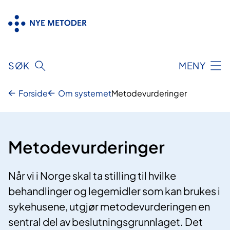
Hopp
til
innhold
SØK
MENY
Forside
Om systemet
Metodevurderinger
Metodevurderinger
Når vi i Norge skal ta stilling til hvilke
behandlinger og legemidler som kan brukes i
sykehusene, utgjør metodevurderingen en
sentral del av beslutningsgrunnlaget. Det