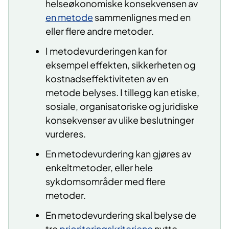
helseøkonomiske konsekvensen av
en metode
sammenlignes med en
eller flere andre metoder.
I metodevurderingen kan for
eksempel effekten, sikkerheten og
kostnadseffektiviteten av en
metode belyses. I tillegg kan etiske,
sosiale, organisatoriske og juridiske
konsekvenser av ulike beslutninger
vurderes.
En metodevurdering kan gjøres av
enkeltmetoder, eller hele
sykdomsområder med flere
metoder.
En metodevurdering skal belyse de
tre
prioriteringskriteriene
nytte,