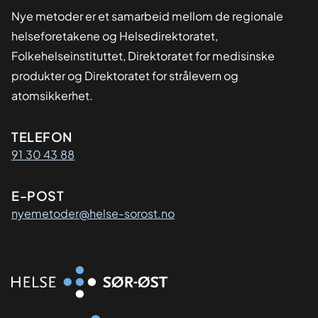
Nye metoder er et samarbeid mellom de regionale
helseforetakene og Helsedirektoratet,
Folkehelseinstituttet, Direktoratet for medisinske
produkter og Direktoratet for strålevern og
atomsikkerhet.
Kontaktinformasjon
TELEFON
91 30 43 88
E-POST
nyemetoder@helse-sorost.no
Organisasjon