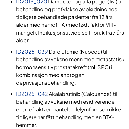
ID2018_020
Damoctocog alfa pegol (Jivi) til
behandling og profylakse av blødning hos
tidligere behandlede pasienter fra 12 års
alder med hemofili A (medfødt faktor VIII-
mangel). Indikasjonsutvidelse til bruk fra 7 års
alder.
ID2025_039
Darolutamid (Nubeqa) til
behandling av voksne menn med metastatisk
hormonsensitiv prostatakreft (mHSPC) i
kombinasjon med androgen
deprivasjonsbehandling.
ID2025_042
Akalabrutinib (Calquence) til
behandling av voksne med residiverende
eller refraktær mantelcellelymfom som ikke
tidligere har fått behandling med en BTK-
hemmer.