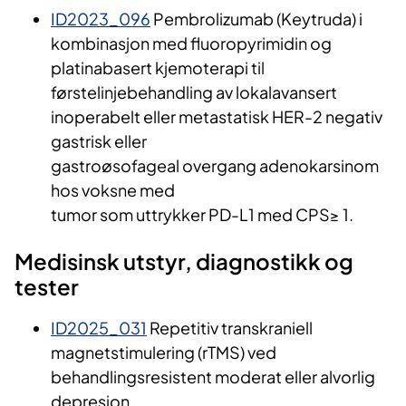
ID2023_096
Pembrolizumab (Keytruda) i
kombinasjon med fluoropyrimidin og
platinabasert kjemoterapi til
førstelinjebehandling av lokalavansert
inoperabelt eller metastatisk HER-2 negativ
gastrisk eller
gastroøsofageal overgang adenokarsinom
hos voksne med
tumor som uttrykker PD-L1 med CPS≥ 1.
Medisinsk utstyr, diagnostikk og
tester
ID2025_031
Repetitiv transkraniell
magnetstimulering (rTMS) ved
behandlingsresistent moderat eller alvorlig
depresjon