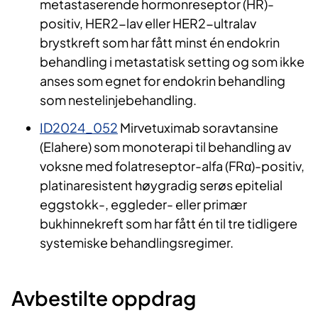
metastaserende hormonreseptor (HR)-
positiv, HER2-lav eller HER2-ultralav
brystkreft som har fått minst én endokrin
behandling i metastatisk setting og som ikke
anses som egnet for endokrin behandling
som nestelinjebehandling.
ID2024_052
Mirvetuximab soravtansine
(Elahere) som monoterapi til behandling av
voksne med folatreseptor-alfa (FRα)-positiv,
platinaresistent høygradig serøs epitelial
eggstokk-, eggleder- eller primær
bukhinnekreft som har fått én til tre tidligere
systemiske behandlingsregimer.
Avbestilte oppdrag