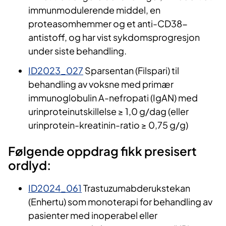
immunmodulerende middel, en
proteasomhemmer og et anti-CD38-
antistoff, og har vist sykdomsprogresjon
under siste behandling.
ID2023_027
Sparsentan (Filspari) til
behandling av voksne med primær
immunoglobulin A-nefropati (IgAN) med
urinproteinutskillelse ≥ 1,0 g/dag (eller
urinprotein-kreatinin-ratio ≥ 0,75 g/g)
Følgende oppdrag fikk presisert
ordlyd:
ID2024_061
Trastuzumabderukstekan
(Enhertu) som monoterapi for behandling av
pasienter med inoperabel eller