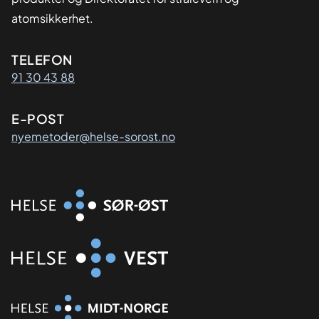
atomsikkerhet.
Kontaktinformasjon
TELEFON
91 30 43 88
E-POST
nyemetoder@helse-sorost.no
Organisasjon