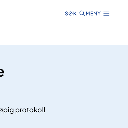
SØK
MENY
e
løpig protokoll