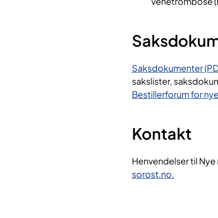
venetrombose (
Saksdokume
Saksdokumenter (PD
sakslister, saksdokum
Bestillerforum for n
Kontakt
Henvendelser til Nye
sorost.no.