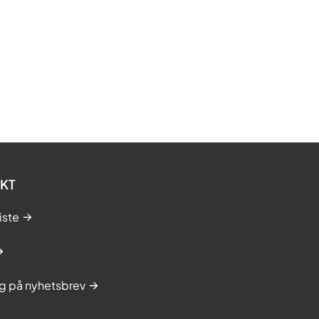
KT
iste
g på nyhetsbrev