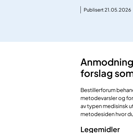
Publisert 21.05.2026
Anmodninge
forslag ​so
Bestillerforum behan
metodevarsler og fors
av typen medisinsk ut
metodesiden hvor du 
Legemidler