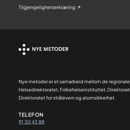
Tilgjengelighetserklæring
Nye metoder er et samarbeid mellom de regionale
Helsedirektoratet, Folkehelseinstituttet, Direktora
Direktoratet for strålevern og atomsikkerhet.
Kontaktinformasjon
TELEFON
91 30 43 88