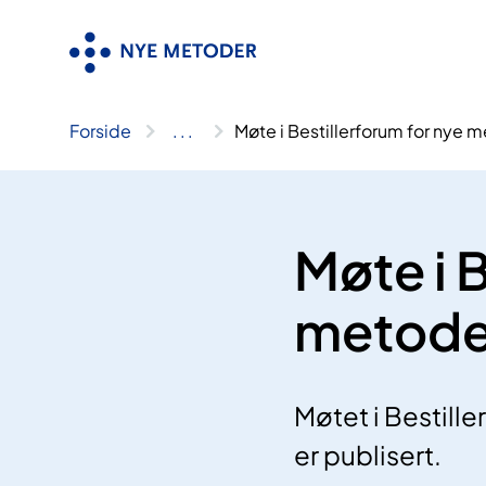
Hopp
til
innhold
Forside
..
.
Møte i Bestillerforum for nye
Møte i B
metode
Møtet i Bestill
er publisert.