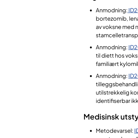
Anmodning:
ID2
bortezomib, len
av voksne med n
stamcelletranspl
Anmodning:
ID
til diett hos vo
familiært kylom
Anmodning:
ID
tilleggsbehandli
utilstrekkelig k
identifiserbar 
Medisinsk utsty
Metodevarsel:
I