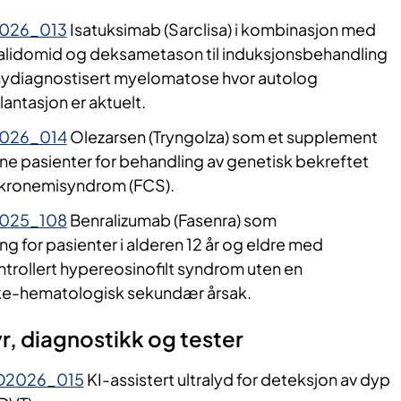
026_013
Isatuksimab (Sarclisa) i kombinasjon med
alidomid og deksametason til induksjonsbehandling
ydiagnostisert myelomatose hvor autolog
antasjon er aktuelt.
2026_014
Olezarsen (Tryngolza) som et supplement
ksne pasienter for behandling av genetisk bekreftet
ikronemisyndrom (FCS).
2025_108
Benralizumab (Fasenra) som
ng for pasienter i alderen 12 år og eldre med
ontrollert hypereosinofilt syndrom uten en
ikke-hematologisk sekundær årsak.
r, diagnostikk og tester
D2026_015
KI-assistert ultralyd for deteksjon av dyp