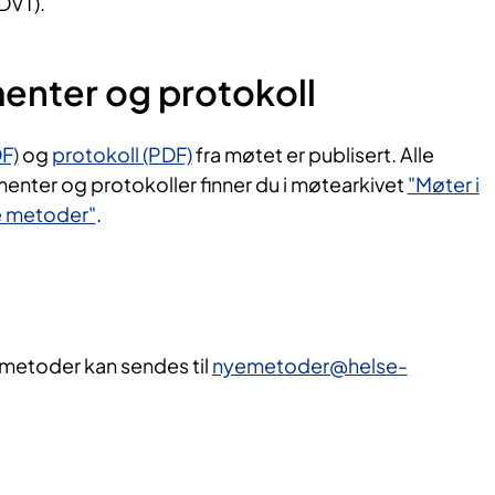
DVT).
nter og protokoll
F)
og
protokoll (PDF)
fra møtet er publisert. Alle
enter og protokoller finner du i møtearkivet
"Møter i
ye metoder"
.
 metoder kan sendes til
nyemetoder@helse-