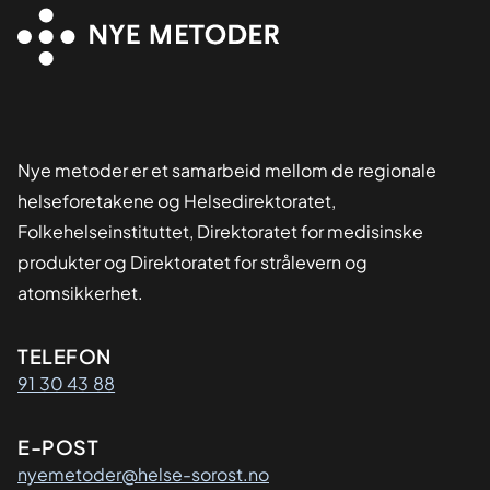
Nye metoder er et samarbeid mellom de regionale
helseforetakene og Helsedirektoratet,
Folkehelseinstituttet, Direktoratet for medisinske
produkter og Direktoratet for strålevern og
atomsikkerhet.
Kontaktinformasjon
TELEFON
91 30 43 88
E-POST
nyemetoder@helse-sorost.no