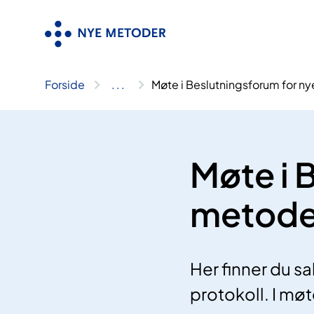
Hopp
til
innhold
Forside
..
.
Møte i Beslutningsforum for n
Møte i 
metode
Her finner du 
protokoll. I mø