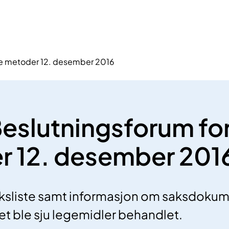
ye metoder 12. desember 2016
Beslutningsforum fo
r 12. desember 201
saksliste samt informasjon om saksdoku
tet ble sju legemidler behandlet.