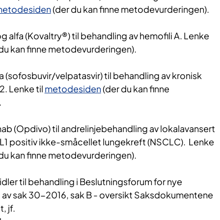
etodesiden
(der du kan finne metodevurderingen).
 alfa (Kovaltry®) til behandling av hemofili A. Lenke
du kan finne metodevurderingen).
 (sofosbuvir/velpatasvir) til behandling av kronisk
. Lenke til
metodesiden
(der du kan finne
.
b (Opdivo) til andrelinjebehandling av lokalavansert
-L1 positiv ikke-småcellet lungekreft (NSCLC). Lenke
du kan finne metodevurderingen).
ler til behandling i Beslutningsforum for nye
 av sak 30-2016, sak B - oversikt Saksdokumentene
, jf.