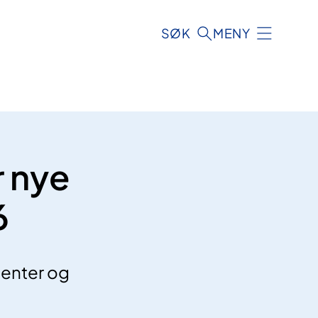
SØK
MENY
r nye
6
menter og