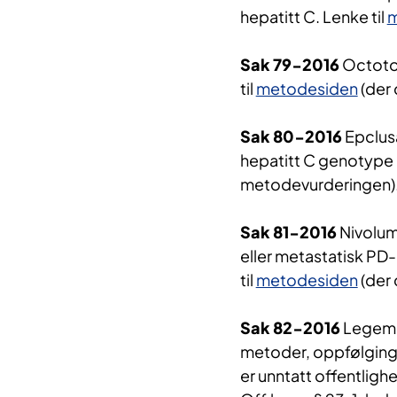
hepatitt C. Lenke til
m
Sak 79-2016
Octotog
til
metodesiden
(der 
Sak 80-2016
Epclusa
hepatitt C genotype 2
metodevurderingen)
Sak 81-2016
Nivoluma
eller metastatisk PD
til
metodesiden
(der 
Sak 82-2016
Legemid
metoder, oppfølging
er unntatt offentlighet