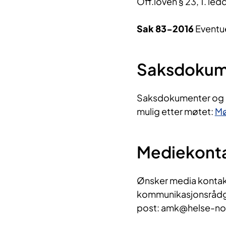
Off.loven § 23, 1. led
Sak 83-2016
Eventu
Saksdokume
Saksdokumenter og pr
mulig etter møtet:
Mø
Mediekont
Ønsker media kontak
kommunikasjonsrådgi
post: amk@helse-no