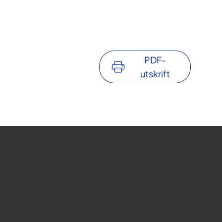
PDF-
utskrift