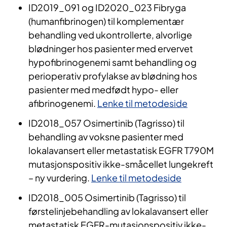
ID2019_091 og ID2020_023 Fibryga
(humanfibrinogen) til komplementær
behandling ved ukontrollerte, alvorlige
blødninger hos pasienter med ervervet
hypofibrinogenemi samt behandling og
perioperativ profylakse av blødning hos
pasienter med medfødt hypo- eller
afibrinogenemi.
Lenke til metodeside
ID2018_057 Osimertinib (Tagrisso) til
behandling av voksne pasienter med
lokalavansert eller metastatisk EGFR T790M
mutasjonspositiv ikke-småcellet lungekreft
– ny vurdering.
Lenke til metodeside
ID2018_005 Osimertinib (Tagrisso) til
førstelinjebehandling av lokalavansert eller
metastatisk EGFR-mutasjonspositiv ikke-