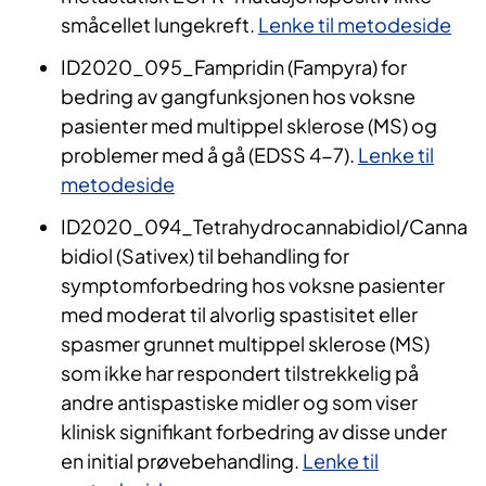
småcellet lungekreft.
Lenke til metodeside
ID2020_095_Fampridin (Fampyra) for
bedring av gangfunksjonen hos voksne
pasienter med multippel sklerose (MS) og
problemer med å gå (EDSS 4-7).
Lenke til
metodeside
ID2020_094_Tetrahydrocannabidiol/Canna
bidiol (Sativex) til behandling for
symptomforbedring hos voksne pasienter
med moderat til alvorlig spastisitet eller
spasmer grunnet multippel sklerose (MS)
som ikke har respondert tilstrekkelig på
andre antispastiske midler og som viser
klinisk signifikant forbedring av disse under
en initial prøvebehandling.
Lenke til