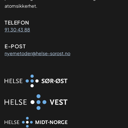
atomsikkerhet.
Kontaktinformasjon
TELEFON
91 30 43 88
E-POST
nyemetoder@helse-sorost.no
Organisasjon