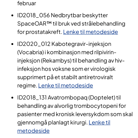
februar
ID2018_056 Nedbrytbar beskytter
SpaceOAR™ til bruk ved strålebehandling
for prostatakreft.
Lenke til metodeside
ID2020_012 Kabotegravir-injeksjon
(Vocabria) i kombinasjon med rilpivirin-
injeksjon (Rekambys) til behandling av hiv-
infeksjon hos voksne som er virologisk
supprimert på et stabilt antiretroviralt
regime.
Lenke til metodeside
ID2018_131 Avatrombopaq (Doptelet) til
behandling av alvorlig trombocytopeni for
pasienter med kronisk leversykdom som skal
gjennomgå planlagt kirurgi.
Lenke til
metodeside