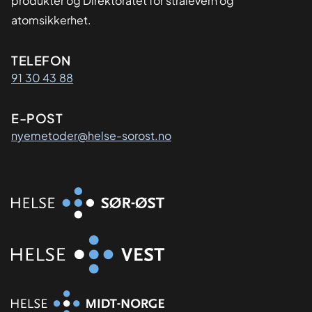
produkter og Direktoratet for strålevern og
atomsikkerhet.
Kontaktinformasjon
TELEFON
91 30 43 88
E-POST
nyemetoder@helse-sorost.no
Organisasjon