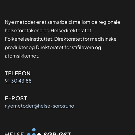
Nye metoder er et samarbeid mellom de regionale
helseforetakene og Helsedirektoratet,
Folkehelseinstituttet, Direktoratet for medisinske
produkter og Direktoratet for strålevern og
atomsikkerhet.
Kontaktinformasjon
TELEFON
91 30 43 88
E-POST
nyemetoder@helse-sorost.no
Organisasjon