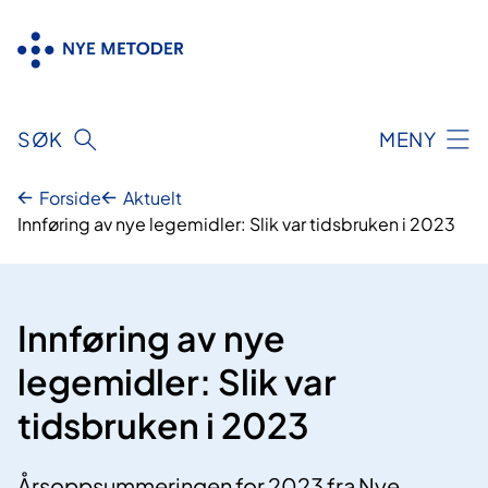
Hopp
til
innhold
SØK
MENY
Forside
Aktuelt
Innføring av nye legemidler: Slik var tidsbruken i 2023
Innføring av nye
legemidler: Slik var
tidsbruken i 2023
Årsoppsummeringen for 2023 fra Nye