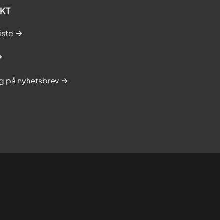
KT
iste
g på nyhetsbrev