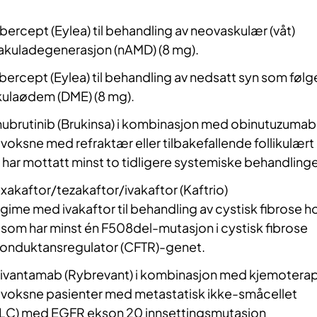
ibercept (Eylea) til behandling av neovaskulær (våt)
makuladegenerasjon (nAMD) (8 mg).
ibercept (Eylea) til behandling av nedsatt syn som følg
kulaødem (DME) (8 mg).
ubrutinib (Brukinsa) i kombinasjon med obinutuzumab
 voksne med refraktær eller tilbakefallende follikulært
har mottatt minst to tidligere systemiske behandlinge
xakaftor/tezakaftor/ivakaftor (Kaftrio)
me med ivakaftor til behandling av cystisk fibrose h
 som har minst én F508del-mutasjon i cystisk fibrose
onduktansregulator (CFTR)-genet.
vantamab (Rybrevant) i kombinasjon med kjemoterap
v voksne pasienter med metastatisk ikke-småcellet
CLC) med EGFR ekson 20 innsettingsmutasjon