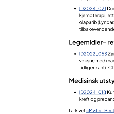
ÏD2024_021
Dur
kjemoterapi, ett
olaparib (Lynpar
tilbakevendende
Legemidler- re
ID2022_053
Za
voksne med marg
tidligere anti-
Medisinsk utsty
ID2024_018
Kun
kreft og precanc
I arkivet
«Møter i Bes