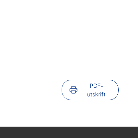
PDF-
utskrift