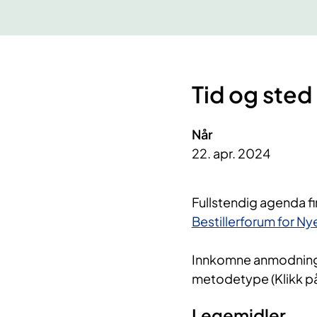
Tid og sted
Når
22. apr. 2024
Fullstendig agenda fin
Bestillerforum for N
Innkomne anmodninger
metodetype (Klikk p
Legemidler