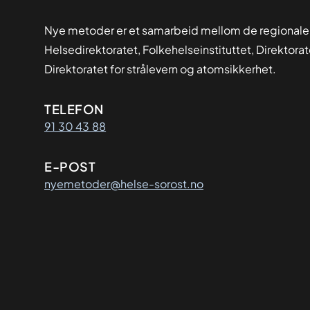
Nye metoder er et samarbeid mellom de regionale
Helsedirektoratet, Folkehelseinstituttet, Direktora
Direktoratet for strålevern og atomsikkerhet.
Kontaktinformasjon
TELEFON
91 30 43 88
E-POST
nyemetoder@helse-sorost.no