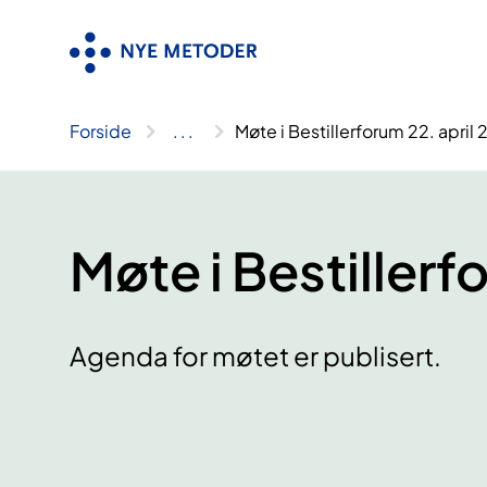
Hopp
til
innhold
Forside
..
.
Møte i Bestillerforum 22. april
Møte i Bestillerf
Agenda for møtet er publisert.