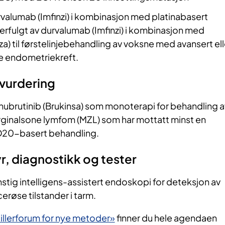
valumab (Imfinzi) i kombinasjon med platinabasert
erfulgt av durvalumab (Imfinzi) i kombinasjon med
za) til førstelinjebehandling av voksne med avansert ell
 endometriekreft.
vurdering
nubrutinib (Brukinsa) som monoterapi for behandling a
inalsone lymfom (MZL) som har mottatt minst en
CD20-basert behandling.
r, diagnostikk og tester
stig intelligens-assistert endoskopi for deteksjon av
erøse tilstander i tarm.
tillerforum for nye metoder»
finner du hele agendaen