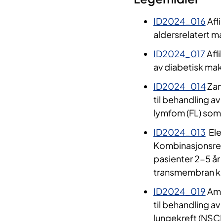
ID2024_016
Afl
aldersrelatert 
ID2024_017
Afl
av diabetisk ma
ID2024_014
Zan
til behandling av
lymfom (FL) som 
ID2024_013
Ele
Kombinasjonsregi
pasienter 2-5 år
transmembran k
ID2024_019
Ami
til behandling a
lungekreft (NS