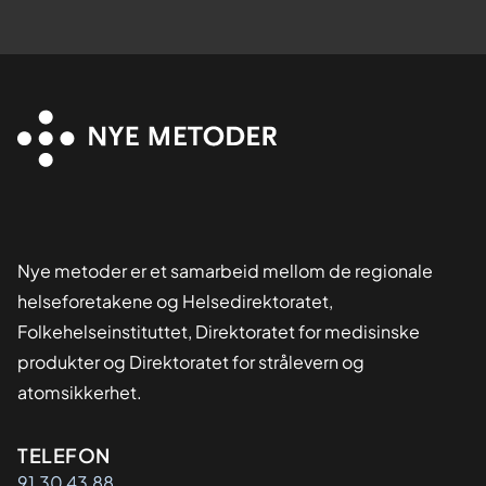
Nye metoder er et samarbeid mellom de regionale
helseforetakene og Helsedirektoratet,
Folkehelseinstituttet, Direktoratet for medisinske
produkter og Direktoratet for strålevern og
atomsikkerhet.
Kontaktinformasjon
TELEFON
91 30 43 88