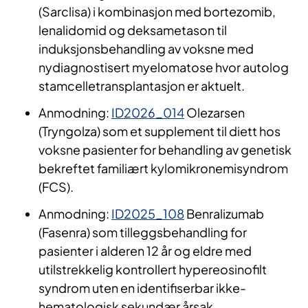
(Sarclisa) i kombinasjon med bortezomib,
lenalidomid og deksametason til
induksjonsbehandling av voksne med
nydiagnostisert myelomatose hvor autolog
stamcelletransplantasjon er aktuelt.
Anmodning:
ID2026_014
Olezarsen
(Tryngolza) som et supplement til diett hos
voksne pasienter for behandling av genetisk
bekreftet familiært kylomikronemisyndrom
(FCS).
Anmodning:
ID2025_108
Benralizumab
(Fasenra) som tilleggsbehandling for
pasienter i alderen 12 år og eldre med
utilstrekkelig kontrollert hypereosinofilt
syndrom uten en identifiserbar ikke-
hematologisk sekundær årsak.