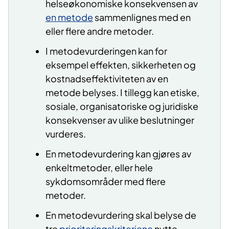
helseøkonomiske konsekvensen av
en metode
sammenlignes med en
eller flere andre metoder.
I metodevurderingen kan for
eksempel effekten, sikkerheten og
kostnadseffektiviteten av en
metode belyses. I tillegg kan etiske,
sosiale, organisatoriske og juridiske
konsekvenser av ulike beslutninger
vurderes.
En metodevurdering kan gjøres av
enkeltmetoder, eller hele
sykdomsområder med flere
metoder.
En metodevurdering skal belyse de
tre
prioriteringskriteriene
nytte,