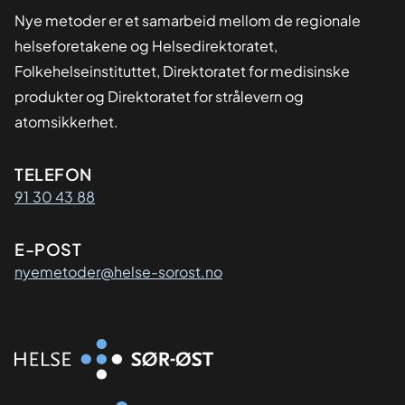
Nye metoder er et samarbeid mellom de regionale
helseforetakene og Helsedirektoratet,
Folkehelseinstituttet, Direktoratet for medisinske
produkter og Direktoratet for strålevern og
atomsikkerhet.
Kontaktinformasjon
TELEFON
91 30 43 88
E-POST
nyemetoder@helse-sorost.no
Organisasjon