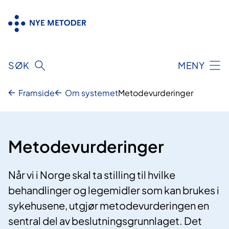
Hopp
til
innhold
SØK
MENY
Framside
Om systemet
Metodevurderinger
Metodevurderinger
Når vi i Norge skal ta stilling til hvilke
behandlinger og legemidler som kan brukes i
sykehusene, utgjør metodevurderingen en
sentral del av beslutningsgrunnlaget. Det