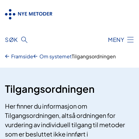
Hopp
til
innhold
SØK
MENY
Framside
Om systemet
Tilgangsordningen
Tilgangsordningen
Her finner du informasjon om
Tilgangsordningen, altså ordningen for
vurdering av individuell tilgang til metoder
som er besluttet ikke innført i