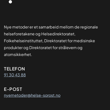
Nye metoder er et samarbeid mellom de regionale
helseforetakene og Helsedirektoratet,
Folkehelseinstituttet, Direktoratet for medisinske
produkter og Direktoratet for strålevern og
atomsikkerhet.
Kontaktinformasjon
TELEFON
91 30 43 88
E-POST
nyemetoder@helse-sorost.no