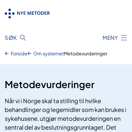
Hopp
til
innhold
SØK
MENY
Forside
Om systemet
Metodevurderinger
Metodevurderinger
Når vi i Norge skal ta stilling til hvilke
behandlinger og legemidler som kan brukes i
sykehusene, utgjør metodevurderingen en
sentral del av beslutningsgrunnlaget. Det