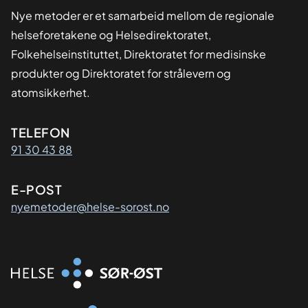
Nye metoder er et samarbeid mellom de regionale
helseforetakene og Helsedirektoratet,
Folkehelseinstituttet, Direktoratet for medisinske
produkter og Direktoratet for strålevern og
atomsikkerhet.
Kontaktinformasjon
TELEFON
91 30 43 88
E-POST
nyemetoder@helse-sorost.no
Organisasjon