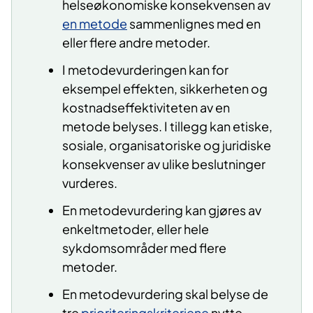
helseøkonomiske konsekvensen av
en metode
sammenlignes med en
eller flere andre metoder.
I metodevurderingen kan for
eksempel effekten, sikkerheten og
kostnadseffektiviteten av en
metode belyses. I tillegg kan etiske,
sosiale, organisatoriske og juridiske
konsekvenser av ulike beslutninger
vurderes.
En metodevurdering kan gjøres av
enkeltmetoder, eller hele
sykdomsområder med flere
metoder.
En metodevurdering skal belyse de
tre
prioriteringskriteriene
nytte,