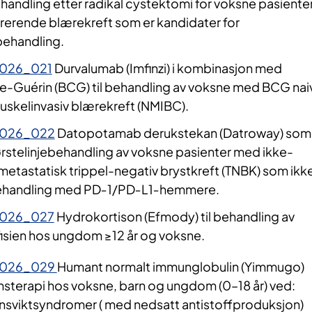
andling etter radikal cystektomi for voksne pasiente
trerende blærekreft som er kandidater for
 behandling.
2026_021
Durvalumab (Imfinzi) i kombinasjon med
te-Guérin (BCG) til behandling av voksne med BCG nai
muskelinvasiv blærekreft (NMIBC).
2026_022
Datopotamab derukstekan (Datroway) som
ørstelinjebehandling av voksne pasienter med ikke-
 metastatisk trippel-negativ brystkreft (TNBK) som ikk
 behandling med PD‑1/PD‑L1‑hemmere.
2026_027
Hydrokortison (Efmody) til behandling av
fisien hos ungdom ≥12 år og voksne.
2026_029
Humant normalt immunglobulin (Yimmugo)
nsterapi hos voksne, barn og ungdom (0–18 år) ved:
sviktsyndromer ( med nedsatt antistoffproduksjon)