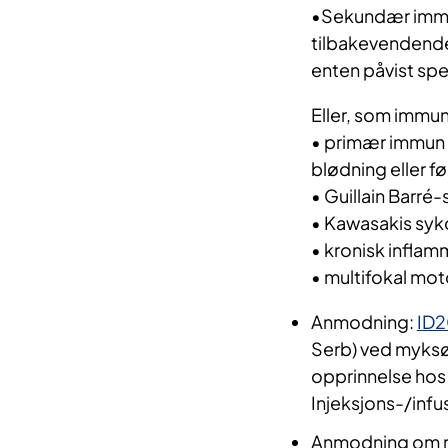
•Sekundær immuns
tilbakevendende 
enten påvist spe
Eller, som immu
• primær immun 
blødning eller fø
• Guillain Barré
• Kawasakis syk
• kronisk infla
• multifokal mot
Anmodning:
ID
Serb) ved myksø
opprinnelse hos 
Injeksjons-/inf
Anmodning om r