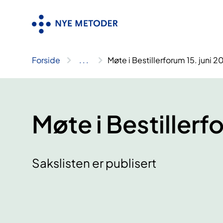
Hopp
til
innhold
Forside
..
.
Møte i Bestillerforum 15. juni 
Møte i Bestillerf
Sakslisten er publisert