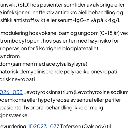
vikt (SID) hos pasienter som lider av alvorlige eller
infeksjoner, ineffektiv antimikrobiell behandling og
sifikk antistoffsvikt eller serum-IgG-nivå på < 4 g/L
nmodulering hos voksne, barn og ungdom (0–18 år) ve
trombocytopeni, hos pasienter med høy risiko for
r operasjon for å korrigere blodplatetallet
-syndrom
dom (sammen med acetylsalisylsyre)
mmatorisk demyeliniserende polyradikulonevropati
orisk nevropati
2026_033
Levotyroksinnatrium (Levothyroxine sodiu
demkoma eller hypotyreose av sentral eller perifer
pasienter hvor oral behandling ikke er mulig.
usjonsvæske.
evurdering:
ID2023_077
Tofersen (Qalsody) til