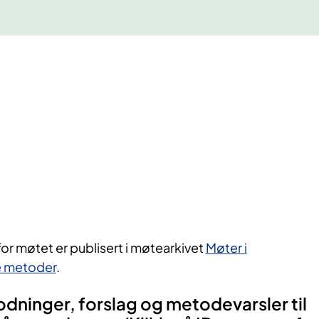
for møtet er publisert i møtearkivet
Møter i
ye metoder
.
ninger, forslag og metodevarsler til