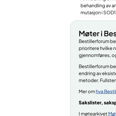
behandling av am
mutasjon i SOD
Møter i Bes
Bestillerforum be
prioritere hvilke
gjennomføres, 
Bestillerforum be
endring av eksis
metoder. Fullsten
Mer om
hva Besti
Sakslister, saks
I møtearkivet
Møt