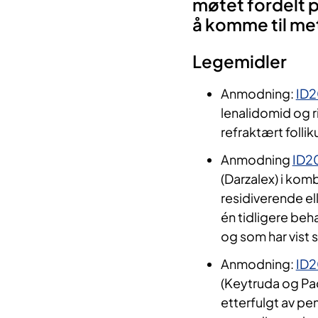
møtet fordelt 
å komme til me
Legemidler
Anmodning:
ID2
lenalidomid og r
refraktært follik
Anmodning
ID2
(Darzalex) i kom
residiverende el
én tidligere be
og som har vist
Anmodning:
ID
(Keytruda og Pa
etterfulgt av p