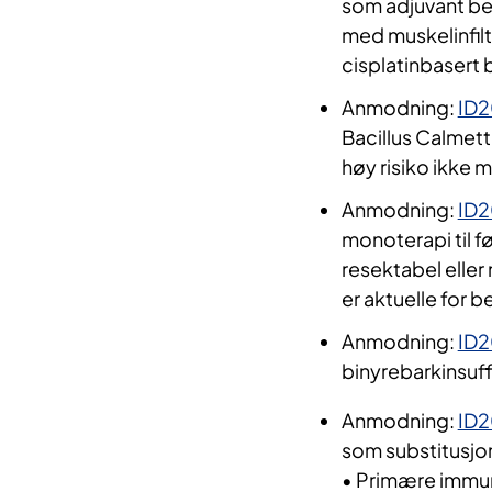
som adjuvant beh
med muskelinfil
cisplatinbasert
Anmodning:
ID
Bacillus Calmet
høy risiko ikke 
Anmodning:
ID
monoterapi til f
resektabel eller
er aktuelle for
Anmodning:
ID
binyrebarkinsuf
Anmodning:
ID
som substitusjo
• Primære immun