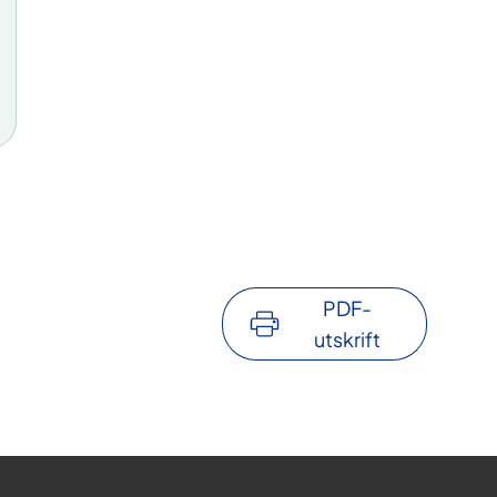
PDF-
utskrift