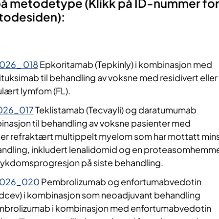
på metodetype (Klikk på ID-nummer fo
todesiden):
026_ 018
Epkoritamab (Tepkinly) i kombinasjon med
ituksimab til behandling av voksne med residivert eller
ulært lymfom (FL).
026_017
Teklistamab (Tecvayli) og daratumumab
binasjon til behandling av voksne pasienter med
ler refraktært multippelt myelom som har mottatt min
handling, inkludert lenalidomid og en proteasomhemme
 sykdomsprogresjon på siste behandling.
2026_020
Pembrolizumab og enfortumabvedotin
dcev) i kombinasjon som neoadjuvant behandling
embrolizumab i kombinasjon med enfortumabvedotin