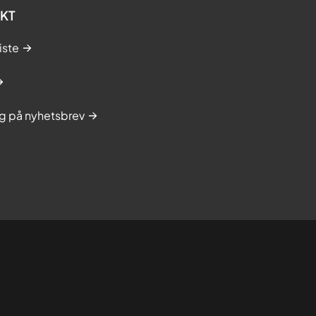
KT
iste
g på nyhetsbrev