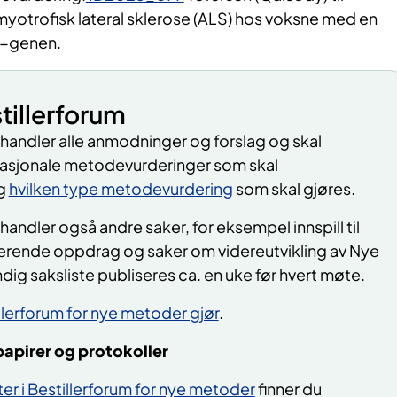
yotrofisk lateral sklerose (ALS) hos voksne med en
1-genen.
tillerforum
handler alle anmodninger og forslag og skal
 nasjonale metodevurderinger som skal
og
hvilken type metodevurdering
som skal gjøres.
handler også andre saker, for eksempel innspill til
terende oppdrag og saker om videreutvikling av Nye
dig saksliste publiseres ca. en uke før hvert møte.
llerforum for nye metoder gjør
.
papirer og protokoller
er i Bestillerforum for nye metoder
finner du