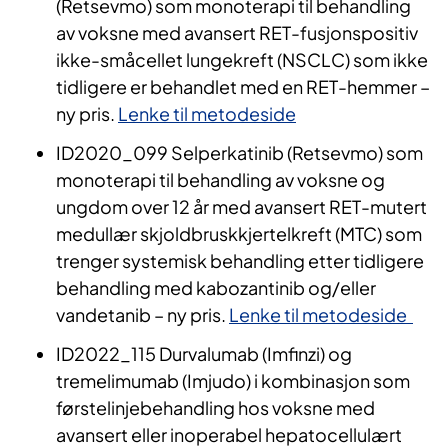
(Retsevmo) som monoterapi til behandling
av voksne med avansert RET-fusjonspositiv
ikke-småcellet lungekreft (NSCLC) som ikke
tidligere er behandlet med en RET-hemmer –
ny pris.
Lenke til metodeside
ID2020_099 Selperkatinib (Retsevmo) som
monoterapi til behandling av voksne og
ungdom over 12 år med avansert RET-mutert
medullær skjoldbruskkjertelkreft (MTC) som
trenger systemisk behandling etter tidligere
behandling med kabozantinib og/eller
vandetanib – ny pris.
Lenke til metodeside
ID2022_115 Durvalumab (Imfinzi) og
tremelimumab (Imjudo) i kombinasjon som
førstelinjebehandling hos voksne med
avansert eller inoperabel hepatocellulært