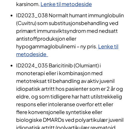
karsinom.
Lenke til metodeside
ID2023_038 Normalt humant immunglobulin
(Cuvitru) som substitusjonsbehandling ved
primært immunsviktsyndrom med nedsatt
antistoffproduksjon eller
hypogammaglobulinemi – ny pris.
Lenke til
metodeside
ID2024_035 Baricitinib (Olumiant) i
monoterapi eller i kombinasjon med
metotreksat til behandling av aktiv juvenil
idiopatisk artritt hos pasienter som er 2 år og
eldre, og som tidligere har hatt utilstrekkelig
respons eller intoleranse overfor ett eller
flere konvensjonelle syntetiske eller
biologiske DMARDs ved polyartikulær juvenil
idiopatisk artritt (polyartikulær revmatoid