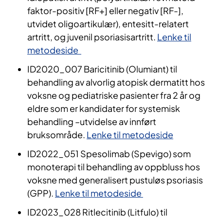
faktor-positiv [RF+] eller negativ [RF-],
utvidet oligoartikulær), entesitt-relatert
artritt, og juvenil psoriasisartritt.
Lenke til
metodeside
ID2020_007 Baricitinib (Olumiant) til
behandling av alvorlig atopisk dermatitt hos
voksne og pediatriske pasienter fra 2 år og
eldre som er kandidater for systemisk
behandling –utvidelse av innført
bruksområde.
Lenke til metodeside
ID2022_051 Spesolimab (Spevigo) som
monoterapi til behandling av oppbluss hos
voksne med generalisert pustuløs psoriasis
(GPP).
Lenke til metodeside
ID2023_028 Ritlecitinib (Litfulo) til