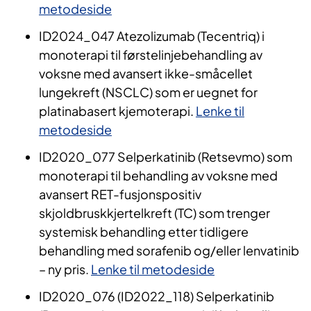
metodeside
ID2024_047 Atezolizumab (Tecentriq) i
monoterapi til førstelinjebehandling av
voksne med avansert ikke-småcellet
lungekreft (NSCLC) som er uegnet for
platinabasert kjemoterapi.
Lenke til
metodeside
ID2020_077 Selperkatinib (Retsevmo) som
monoterapi til behandling av voksne med
avansert RET-fusjonspositiv
skjoldbruskkjertelkreft (TC) som trenger
systemisk behandling etter tidligere
behandling med sorafenib og/eller lenvatinib
– ny pris.
Lenke til metodeside
ID2020_076 (ID2022_118) Selperkatinib