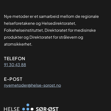
Nye metoder er et samarbeid mellom de regionale
helseforetakene og Helsedirektoratet,
Folkehelseinstituttet, Direktoratet for medisinske
produkter og Direktoratet for strålevern og
atomsikkerhet.
Kontaktinformasjon
TELEFON
91 30 43 88
E-POST
nyemetoder@helse-sorost.no
Organisasjon