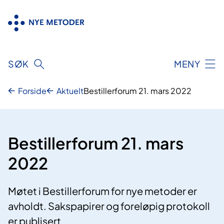
Hopp
til
innhold
SØK
MENY
Forside
Aktuelt
Bestillerforum 21. mars 2022
Bestillerforum 21. mars
2022
Møtet i Bestillerforum for nye metoder er
avholdt. Sakspapirer og foreløpig protokoll
er publisert