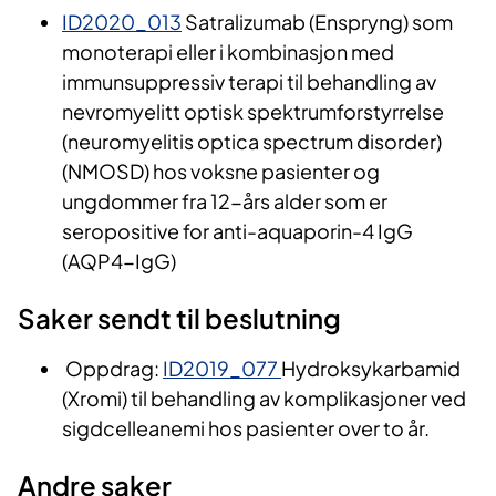
ID2020_013
Satralizumab (Enspryng) som
monoterapi eller i kombinasjon med
immunsuppressiv terapi til behandling av
nevromyelitt optisk spektrumforstyrrelse
(neuromyelitis optica spectrum disorder)
(NMOSD) hos voksne pasienter og
ungdommer fra 12-års alder som er
seropositive for anti-aquaporin-4 IgG
(AQP4-IgG)
Saker sendt til beslutning
Oppdrag:
ID2019_077
Hydroksykarbamid
(Xromi) til behandling av komplikasjoner ved
sigdcelleanemi hos pasienter over to år.
Andre saker