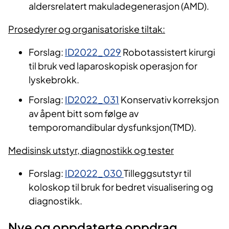
aldersrelatert makuladegenerasjon (AMD).
Prosedyrer og organisatoriske tiltak:
Forslag:
ID2022_029
Robotassistert kirurgi
til bruk ved laparoskopisk operasjon for
lyskebrokk.
Forslag:
ID2022_031
Konservativ korreksjon
av åpent bitt som følge av
temporomandibular dysfunksjon(TMD).
Medisinsk utstyr, diagnostikk og tester
Forslag:
ID2022_030
Tilleggsutstyr til
koloskop til bruk for bedret visualisering og
diagnostikk.
Nye og oppdaterte oppdrag