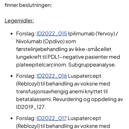
finner beslutningen:
Legemidler:
Forslag:
ID2022_015
Ipilimumab (Yervoy) /
Nivolumab (Opdivo) som
førstelinjebehandling av ikke-småcellet
lungekreft til PDL1-negative pasienter med
plateepitelcarcinom. Subgruppeanalyse.
Forslag:
ID2022_016
Luspatercept
(Reblozyl) til behandling av voksne med
transfusjonsavhengig anemi knyttet til
betatalassemi. Revurdering og oppdeling av
ID2019_127.
Forslag:
ID2022_017
Luspatercept
(Reblozyl) til behandling av voksne med