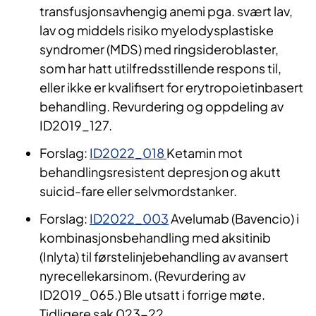
transfusjonsavhengig anemi pga. svært lav,
lav og middels risiko myelodysplastiske
syndromer (MDS) med ringsideroblaster,
som har hatt utilfredsstillende respons til,
eller ikke er kvalifisert for erytropoietinbasert
behandling. Revurdering og oppdeling av
ID2019_127.
Forslag:
ID2022_018
Ketamin mot
behandlingsresistent depresjon og akutt
suicid-fare eller selvmordstanker.
Forslag:
ID2022_003
Avelumab (Bavencio) i
kombinasjonsbehandling med aksitinib
(Inlyta) til førstelinjebehandling av avansert
nyrecellekarsinom. (Revurdering av
ID2019_065.) Ble utsatt i forrige møte.
Tidligere sak 023-22.