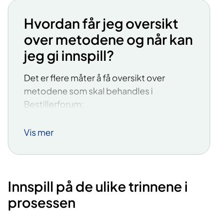
Hvordan får jeg oversikt
over metodene og når kan
jeg gi innspill?
Det er flere måter å få oversikt over
metodene som skal behandles i
Bestillerforum:​
På siden med oversikt over møter og
Vis mer
konferanser,
kan du trykke deg inn på
hvert møte. Der får du oversikt over
metodene som behandles på det
konkrete møtet.
Innspill på de ulike trinnene i
Du kan også
bruke søkesiden med
prosessen
oversikt over alle metoder
. Husk å