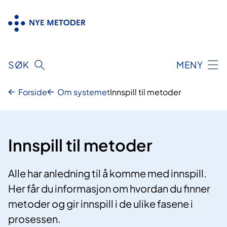
Hopp
til
innhold
SØK
MENY
Forside
Om systemet
Innspill til metoder
Innspill til metoder
Alle har anledning til å komme med innspill.
Her får du informasjon om hvordan du finner
metoder og gir innspill i de ulike fasene i
prosessen.