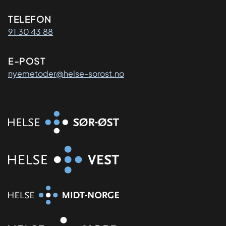
Kontaktinformasjon
TELEFON
91 30 43 88
E-POST
nyemetoder@helse-sorost.no
Organisasjon