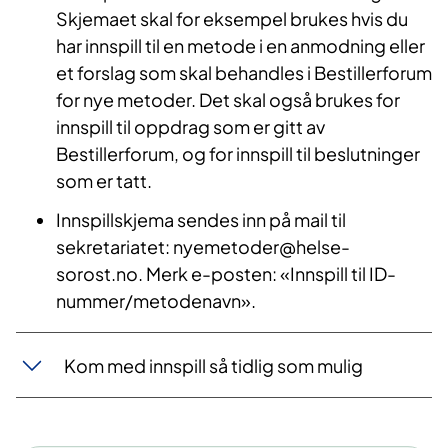
Skjema
et
skal
for eksempel
brukes hvis du
har innspill til en metode i en
anmodning
eller
et forslag
som skal behandles i Bestillerforum
for nye metoder
. Det skal også brukes
for
innspill til oppdrag som er gitt av
Bestillerforum
,
og
for
innspill til beslutninger
som er tatt
.
Innspillskjema sendes inn på mail til
sekretariatet: nyemetoder@helse-
sorost.no. Merk e-posten: «Innspill til ID-
nummer/metodenavn».
Kom med innspill så tidlig som mulig