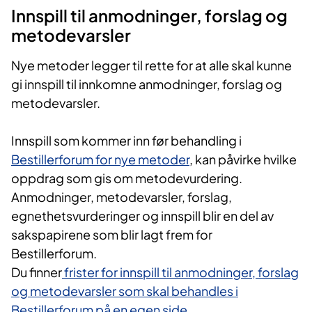
filtrere søket ved å bruke "Filter". Der
Innspill til anmodninger, forslag og
kan du for eksempel filtrere på status
metodevarsler
metoden har. Kryss av på "Forslag
mottattt / åpent for innspill", for å se
Nye metoder legger til rette for at alle skal kunne
hvilke metoder som er åpne for å
gi innspill til innkomne anmodninger, forslag og
sende inn innspill.
metodevarsler.
Nye metoder sender ut månedlige
Innspill som kommer inn før behandling i
nyhetsbrev, som blant annet
Bestillerforum for nye metoder​
, kan påvirke hvilke
inneholder innspill til
oppdrag som gis om metodevurdering.
Bestillerforum.
Meld deg på
Anmodninger, metodevarsler, forslag,
nyhetsbrevet.
egnethetsvurderinger og innspill blir en del av
sakspapirene som blir lagt frem for
Bestillerforum.
Du finner
frister for innspill til anmodninger, forslag
og metodevarsler som skal behandles i
Bestillerforum på en egen side
.