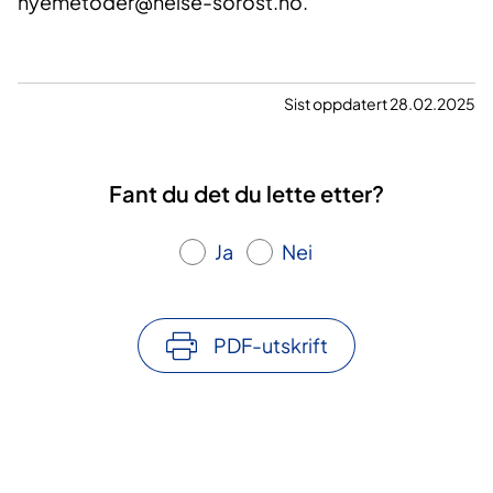
nyemetoder@helse-sorost.no.
Sist oppdatert 28.02.2025
Fant du det du lette etter?
Ja
Nei
PDF-utskrift