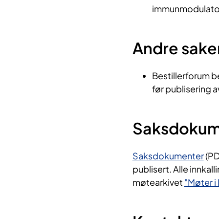
immunmodulatori
Andre sake
Bestillerforum 
før publisering 
Saksdokume
Saksdokumenter
(PD
publisert. Alle innkal
møtearkivet
"Møter i