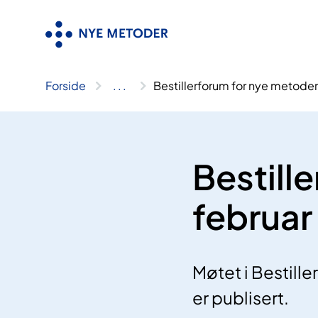
Hopp
til
innhold
Forside
..
.
Bestillerforum for nye metoder
Bestill
februar
Møtet i Bestill
er publisert.