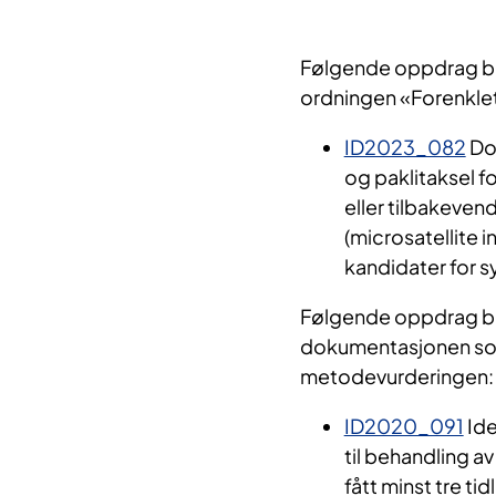
Følgende oppdrag ble 
ordningen «Forenklet
ID2023_082
Dos
og paklitaksel 
eller tilbakeve
(microsatellite 
kandidater for 
Følgende oppdrag ble 
dokumentasjonen som
metodevurderingen:
ID2020_091
Ide
til behandling a
fått minst tre t