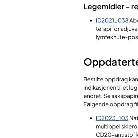
Legemidler - r
ID2021_038
Abe
terapi for adjuv
lymfeknute-positi
Oppdatert
Bestilte oppdrag kan 
indikasjonen til et le
endret. Se sakspapir
Følgende oppdrag fik
ID2023_103
Nat
multippel skleros
CD20-antistoffe