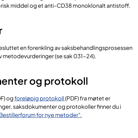
sk middel og et anti-CD38 monoklonalt antistoff.
r
besluttet en forenkling av saksbehandlingsprosessen
av metodevurderinger (se sak 031-24).
nter og protokoll
F) og
foreløpig protokoll
(PDF) fra møtet er
linger, saksdokumenter og protokoller finner du i
 Bestillerforum for nye metoder".