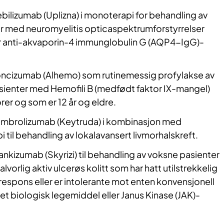
ebilizumab (Uplizna) i monoterapi for behandling av
r med neuromyelitis opticaspektrumforstyrrelser
 anti-akvaporin-4 immunglobulin G (AQP4-IgG)-
ncizumab (Alhemo) som rutinemessig profylakse av
sienter med Hemofili B (medfødt faktor IX-mangel)
rer og som er 12 år og eldre.
mbrolizumab (Keytruda) i kombinasjon med
 til behandling av lokalavansert livmorhalskreft.
ankizumab (Skyrizi) til behandling av voksne pasienter
lvorlig aktiv ulcerøs kolitt som har hatt utilstrekkelig
respons eller er intolerante mot enten konvensjonell
 et biologisk legemiddel eller Janus Kinase (JAK)-