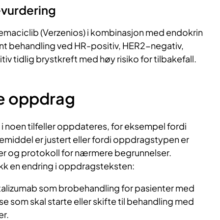
evurdering
maciclib (Verzenios) i kombinasjon med endokrin
ant behandling ved HR-positiv, HER2-negativ,
v tidlig brystkreft med høy risiko for tilbakefall.
e oppdrag
i noen tilfeller oppdateres, for eksempel fordi
gemiddel er justert eller fordi oppdragstypen er
er og protokoll for nærmere begrunnelser.
k en endring i oppdragsteksten:
alizumab som brobehandling for pasienter med
e som skal starte eller skifte til behandling med
r.