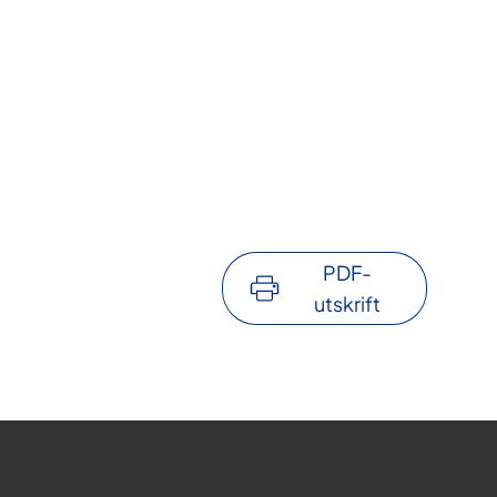
PDF-
utskrift