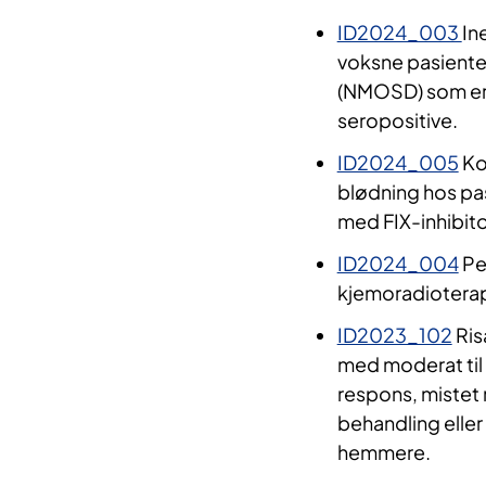
ID2024_003
In
voksne pasiente
(NMOSD) som er
seropositive.
ID2024_005
Ko
blødning hos pa
med FIX-inhibito
ID2024_004
Pe
kjemoradioterapi
ID2023_102
Ris
med moderat til a
respons, mistet 
behandling eller
hemmere.