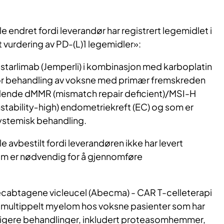
endret fordi leverandør har registrert legemidlet i
 vurdering av PD-(L)1 legemidler»:
tarlimab (Jemperli) i kombinasjon med karboplatin
for behandling av voksne med primær fremskreden
ndende dMMR (mismatch repair deficient)/MSI-H
instability‑high) endometriekreft (EC) og som er
systemisk behandling.
avbestilt fordi leverandøren ikke har levert
 er nødvendig for å gjennomføre
cabtagene vicleucel (Abecma) - CAR T-celleterapi
v multippelt myelom hos voksne pasienter som har
idligere behandlinger, inkludert proteasomhemmer,