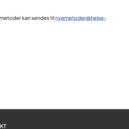
 metoder kan sendes til
nyemetoder@helse-
KT