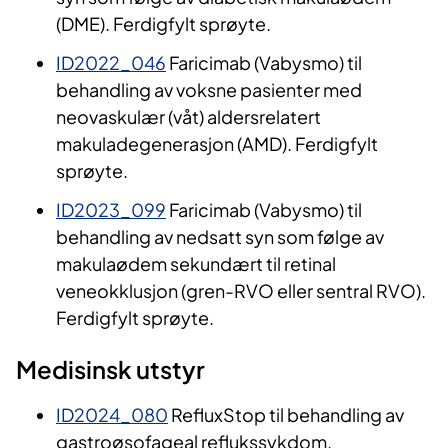
(DME). Ferdigfylt sprøyte.
ID2022_046
Faricimab (Vabysmo) til
behandling av voksne pasienter med
neovaskulær (våt) aldersrelatert
makuladegenerasjon (AMD). Ferdigfylt
sprøyte.
ID2023_099
Faricimab (Vabysmo) til
behandling av nedsatt syn som følge av
makulaødem sekundært til retinal
veneokklusjon (gren-RVO eller sentral RVO).
Ferdigfylt sprøyte.
Medisinsk utstyr
ID2024_080
RefluxStop til behandling av
gastroøsofageal reflukssykdom.