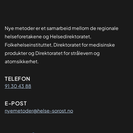
Nye metoder er et samarbeid mellom de regionale
helseforetakene og Helsedirektoratet,
Folkehelseinstituttet, Direktoratet for medisinske
produkter og Direktoratet for strålevern og
atomsikkerhet.
Kontaktinformasjon
TELEFON
91 30 43 88
E-POST
nyemetoder@helse-sorost.no
Organisasjon