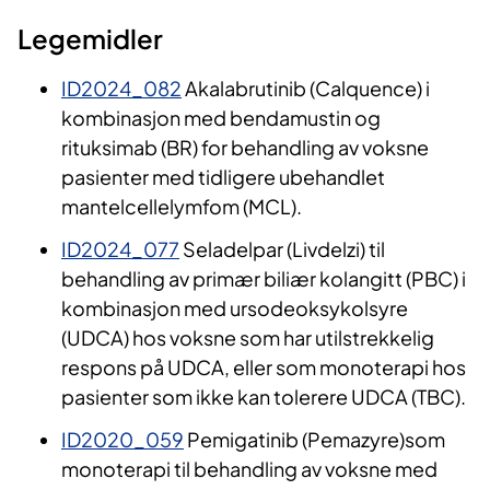
Legemidler
ID2024_082
Akalabrutinib (Calquence) i
kombinasjon med bendamustin og
rituksimab (BR) for behandling av voksne
pasienter med tidligere ubehandlet
mantelcellelymfom (MCL).
ID2024_077
Seladelpar (Livdelzi) til
behandling av primær biliær kolangitt (PBC) i
kombinasjon med ursodeoksykolsyre
(UDCA) hos voksne som har utilstrekkelig
respons på UDCA, eller som monoterapi hos
pasienter som ikke kan tolerere UDCA (TBC).
ID2020_059
Pemigatinib (Pemazyre)som
monoterapi til behandling av voksne med