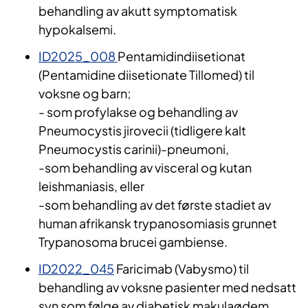
behandling av akutt symptomatisk
hypokalsemi.
ID2025_008
Pentamidindiisetionat
(Pentamidine diisetionate Tillomed) til
voksne og barn;
- som profylakse og behandling av
Pneumocystis jirovecii (tidligere kalt
Pneumocystis carinii)-pneumoni,
-som behandling av visceral og kutan
leishmaniasis, eller
-som behandling av det første stadiet av
human afrikansk trypanosomiasis grunnet
Trypanosoma brucei gambiense.
ID2022_045
Faricimab (Vabysmo) til
behandling av voksne pasienter med nedsatt
syn som følge av diabetisk makulaødem