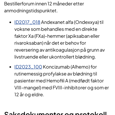
Bestillerforum innen 12 måneder etter
anmodningstidspunktet.
ID2017_018
Andexanet alfa (Ondexxya) til
voksne som behandles med en direkte
faktor Xa (FXa)-hemmer (apiksaban eller
rivaroksaban) når det er behov for
reversering av antikoagulasjon på grunn av
livstruende eller ukontrollert blødning.
ID2023_100
Koncizumab (Alhemo) for
rutinemessig profylakse av blødning til
pasienter med Hemofili A (medfødt faktor
VIII-mangel) med FVIII-inhibitorer og som er
12 år og eldre.
Saksdokumenter og protokoll