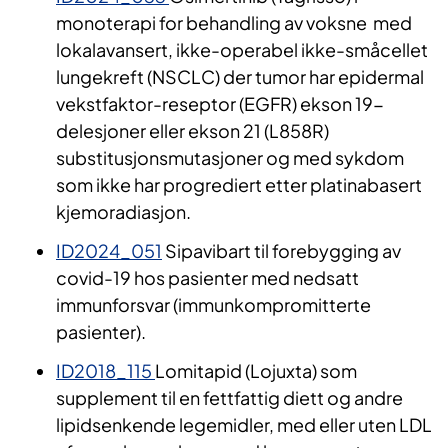
monoterapi for behandling av voksne med
lokalavansert, ikke-operabel ikke-småcellet
lungekreft (NSCLC) der tumor har epidermal
vekstfaktor-reseptor (EGFR) ekson 19-
delesjoner eller ekson 21 (L858R)
substitusjonsmutasjoner og med sykdom
som ikke har progrediert etter platinabasert
kjemoradiasjon.
ID2024_051
Sipavibart til forebygging av
covid-19 hos pasienter med nedsatt
immunforsvar (immunkompromitterte
pasienter).
ID2018_115
Lomitapid (Lojuxta) som
supplement til en fettfattig diett og andre
lipidsenkende legemidler, med eller uten LDL