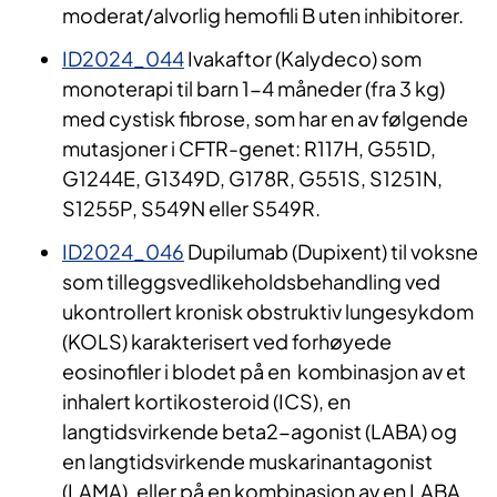
moderat/alvorlig hemofili B uten inhibitorer.
ID2024_044
Ivakaftor (Kalydeco) som
monoterapi til barn 1-4 måneder (fra 3 kg)
med cystisk fibrose, som har en av følgende
mutasjoner i CFTR-genet: R117H, G551D,
G1244E, G1349D, G178R, G551S, S1251N,
S1255P, S549N eller S549R.
ID2024_046
Dupilumab (Dupixent) til voksne
som tilleggsvedlikeholdsbehandling ved
ukontrollert kronisk obstruktiv lungesykdom
(KOLS) karakterisert ved forhøyede
eosinofiler i blodet på en kombinasjon av et
inhalert kortikosteroid (ICS), en
langtidsvirkende beta2-agonist (LABA) og
en langtidsvirkende muskarinantagonist
(LAMA), eller på en kombinasjon av en LABA