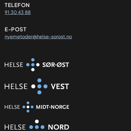
Kontaktinformasjon
TELEFON
91 30 43 88
E-POST
nyemetoder@helse-sorost.no
Organisasjon