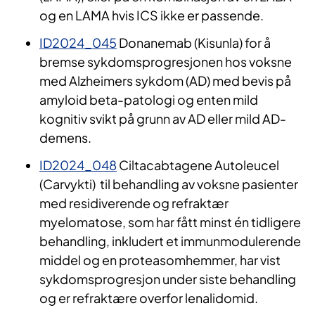
og en LAMA hvis ICS ikke er passende.
ID2024_045
Donanemab (Kisunla) for å
bremse sykdomsprogresjonen hos voksne
med Alzheimers sykdom (AD) med bevis på
amyloid beta-patologi og enten mild
kognitiv svikt på grunn av AD eller mild AD-
demens.
ID2024_048
Ciltacabtagene Autoleucel
(Carvykti) til behandling av voksne pasienter
med residiverende og refraktær
myelomatose, som har fått minst én tidligere
behandling, inkludert et immunmodulerende
middel og en proteasomhemmer, har vist
sykdomsprogresjon under siste behandling
og er refraktære overfor lenalidomid.