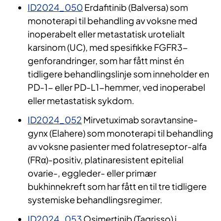
ID2024_050
Erdafitinib (Balversa) som
monoterapi til behandling av voksne med
inoperabelt eller metastatisk urotelialt
karsinom (UC), med spesifikke FGFR3-
genforandringer, som har fått minst én
tidligere behandlingslinje som inneholder en
PD-1- eller PD-L1-hemmer, ved inoperabel
eller metastatisk sykdom.
ID2024_052
Mirvetuximab soravtansine-
gynx (Elahere) som monoterapi til behandling
av voksne pasienter med folatreseptor-alfa
(FRα)-positiv, platinaresistent epitelial
ovarie-, eggleder- eller primær
bukhinnekreft som har fått en til tre tidligere
systemiske behandlingsregimer.
ID2024_053
Osimertinib (Tagrisso) i