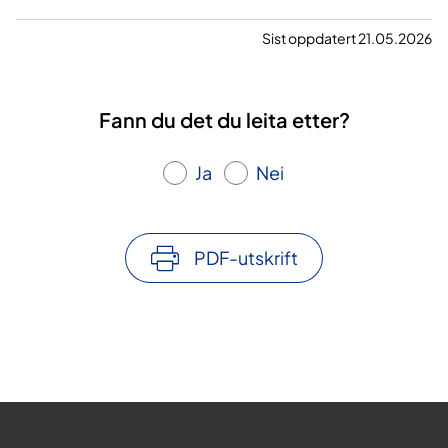
Som et tiltak for å øke involveringen
Sist oppdatert 21.05.2026
av fagpersoner i Nye metoder har
RHF-ene og Legeforeningen inngått
en avtale. Den trådte i kraft
Fann du det du leita etter?
01.03.2023. De fagmedisinske
foreningene kommer for eksempel
Ja
Nei
med forslag til fagpersoner som kan
delta i metodevurderingsarbeidet.
PDF-utskrift