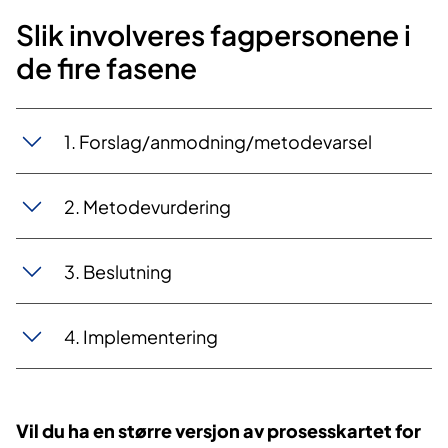
Slik involveres fagpersonene i
I Nye metoder kalles en fagperson som
de fire fasene
blir rekruttert til å bidra i en
metodevurdering, for «fagekspert».
1. Forslag/anmodning/metodevarsel
2. Metodevurdering
3. Beslutning
4. Implementering
Vil du ha en større versjon av prosesskartet for