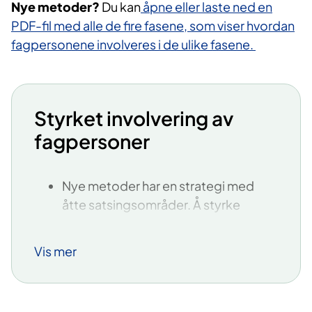
Nye metoder?
Du kan
åpne eller laste ned en
PDF-fil med alle de fire fasene, som viser hvordan
fagpersonene involveres i de ulike fasene.
Styrket involvering av
fagpersoner
Nye metoder har en strategi med
åtte satsingsområder. Å styrke
involveringen av fagpersoner er
ett
av de åtte satsingsområdene i
Vis mer
strategien. Det er utarbeidet en
handlingsplan på området og det
pågår videreutviklingsarbeid.