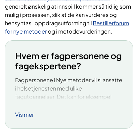
generelt ønskelig at innspill kommer så tidlig som
mulig i prosessen, slik at de kan vurderes og
hensyntas i oppdragsutforming til
Bestillerforum
for nye metoder
og i metodevurderingen.
Hvem er fagpersonene og
fagekspertene?
Fagpersonene i Nye metoder vil si ansatte
i helsetjenesten med ulike
fagutdannelser. Det kan for eksempel
være sykepleiere,
leger/klinikere/medisinere, farmasøyter,
Vis mer
bioingeniører, radiologer eller
psykologer.