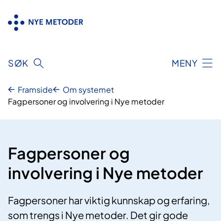
Hopp
til
innhold
SØK
MENY
Framside
Om systemet
Fagpersoner og involvering i Nye metoder
Fagpersoner og
involvering i Nye metoder
Fagpersoner har viktig kunnskap og erfaring,
som trengs i Nye metoder. Det gir gode