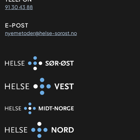
Kontaktinformasjon
91 30 43 88
E-POST
nyemetoder@helse-sorost.no
Organisasjon