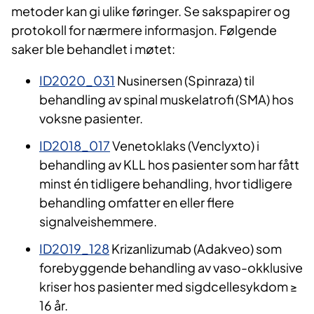
metoder kan gi ulike føringer. Se sakspapirer og
protokoll for nærmere informasjon. Følgende
saker ble behandlet i møtet:
ID2020_031
Nusinersen (Spinraza) til
behandling av spinal muskelatrofi (SMA) hos
voksne pasienter.
ID2018_017
Venetoklaks (Venclyxto) i
behandling av KLL hos pasienter som har fått
minst én tidligere behandling, hvor tidligere
behandling omfatter en eller flere
signalveishemmere.
ID2019_128
Krizanlizumab (Adakveo) som
forebyggende behandling av vaso-okklusive
kriser hos pasienter med sigdcellesykdom ≥
16 år.