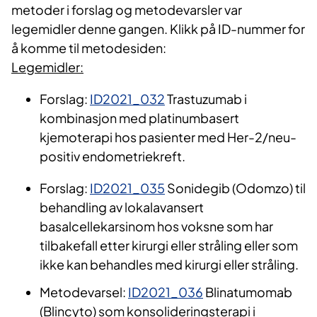
metoder i forslag og metodevarsler var
legemidler denne gangen. Klikk på ID-nummer for
å komme til metodesiden:
Legemidler:
Forslag:
ID2021_032
Trastuzumab i
kombinasjon med platinumbasert
kjemoterapi hos pasienter med Her-2/neu-
positiv endometriekreft.
Forslag:
ID2021_035
Sonidegib (Odomzo) til
behandling av lokalavansert
basalcellekarsinom hos voksne som har
tilbakefall etter kirurgi eller stråling eller som
ikke kan behandles med kirurgi eller stråling.
Metodevarsel:
ID2021_036
Blinatumomab
(Blincyto) som konsolideringsterapi i