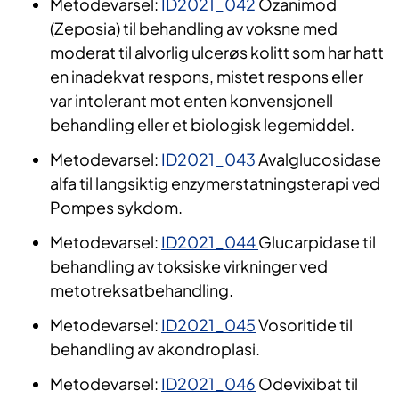
Metodevarsel:
ID2021_042
Ozanimod
(Zeposia) til behandling av voksne med
moderat til alvorlig ulcerøs kolitt som har hatt
en inadekvat respons, mistet respons eller
var intolerant mot enten konvensjonell
behandling eller et biologisk legemiddel.
Metodevarsel:
ID2021_043
Avalglucosidase
alfa til langsiktig enzymerstatningsterapi ved
Pompes sykdom.
Metodevarsel:
ID2021_044
Glucarpidase til
behandling av toksiske virkninger ved
metotreksatbehandling.
Metodevarsel:
ID2021_045
Vosoritide til
behandling av akondroplasi.
Metodevarsel:
ID2021_046
Odevixibat til