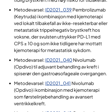
Metodevarsel:
ID2021_039
Pembrolizumab
(Keytruda) i kombinasjon med kjemoterapi
ved lokalt tilbakefall av ikke-resekterbar eller
metastatisk trippelnegativ brystkreft hos
voksne, der svulsten uttrykker PD-L1 med
CPS ≥ 10 og som ikke tidligere har mottatt
kjemoterapi for metastatisk sykdom.
Metodevarsel:
ID2021_040
Nivolumab
(Opdivo) til adjuvant behandling av kreft i
spiserør den gastroøsofageale overgangen.
Metodevarsel:
ID2021_041
Nivolumab
(Opdivo) i kombinasjon med kjemoterapi
som førstelinjebehandling av avansert
ventrikkelkreft.