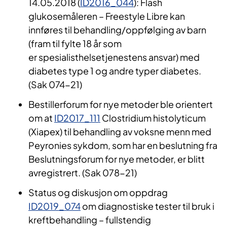
14.05.2018 (
ID2016_044
): Flash
glukosemåleren – Freestyle Libre kan
innføres til behandling/oppfølging av barn
(fram til fylte 18 år som
er spesialisthelsetjenestens ansvar) med
diabetes type 1 og andre typer diabetes.
(Sak 074-21)
Bestillerforum for nye metoder ble orientert
om at
ID2017_111
Clostridium histolyticum
(Xiapex) til behandling av voksne menn med
Peyronies sykdom, som har en beslutning fra
Beslutningsforum for nye metoder, er blitt
avregistrert. (Sak 078-21)
Status og diskusjon om oppdrag
ID2019_074
om diagnostiske tester til bruk i
kreftbehandling – fullstendig