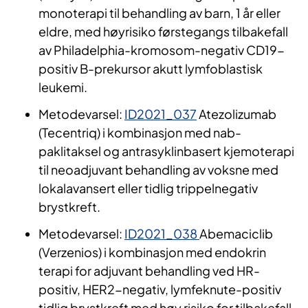
monoterapi til behandling av barn, 1 år eller
eldre, med høyrisiko førstegangs tilbakefall
av Philadelphia-kromosom-negativ CD19-
positiv B-prekursor akutt lymfoblastisk
leukemi.
Metodevarsel:
ID2021_037
Atezolizumab
(Tecentriq) i kombinasjon med nab-
paklitaksel og antrasyklinbasert kjemoterapi
til neoadjuvant behandling av voksne med
lokalavansert eller tidlig trippelnegativ
brystkreft.
Metodevarsel:
ID2021_038
Abemaciclib
(Verzenios) i kombinasjon med endokrin
terapi for adjuvant behandling ved HR-
positiv, HER2-negativ, lymfeknute-positiv
tidlig brystkreft med høy risiko for tilbakefall.