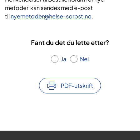
metoder kan sendes med e-post
til
nyemetoder
@helse-sorost.no
.
Fant du det du lette etter?
Ja
Nei
PDF-utskrift