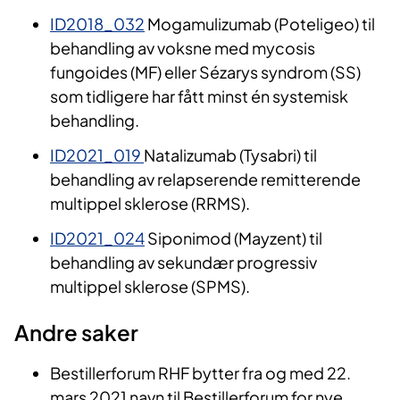
ID2018_032
Mogamulizumab (Poteligeo) til
behandling av voksne med mycosis
fungoides (MF) eller Sézarys syndrom (SS)
som tidligere har fått minst én systemisk
behandling.
ID2021_019
Natalizumab (Tysabri) til
behandling av relapserende remitterende
multippel sklerose (RRMS).
ID2021_024
Siponimod (Mayzent) til
behandling av sekundær progressiv
multippel sklerose (SPMS).
Andre saker
Bestillerforum RHF bytter fra og med 22.
mars 2021 navn til Bestillerforum for nye