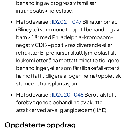
behandling av progressiv familiær
intrahepatisk kolestase.
Metodevarsel:
ID2021_047
Blinatumomab
(Blincyto) som monoterapi til behandling av
barn ≥ 1 år med Philadelphia-kromosom-
negativ CD19-positiv residiverende eller
refraktær B-prekursor akutt lymfoblastisk
leukemi etter å ha mottatt minst to tidligere
behandlinger, eller som får tilbakefall etter å
ha mottatt tidligere allogen hematopoietisk
stamcelletransplantasjon.
Metodevarsel:
ID2020_048
Berotralstat til
forebyggende behandling av akutte
attakker ved arvelig angioødem (HAE).
Oppdaterte oppdrag