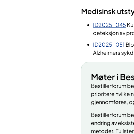
Medisinsk utsty
ID2025_045
Kun
deteksjon av pro
ID2025_051
Blo
Alzheimers syk
Møter i Bes
Bestillerforum be
prioritere hvilke
gjennomføres, 
Bestillerforum be
endring av eksis
metoder. Fullsten