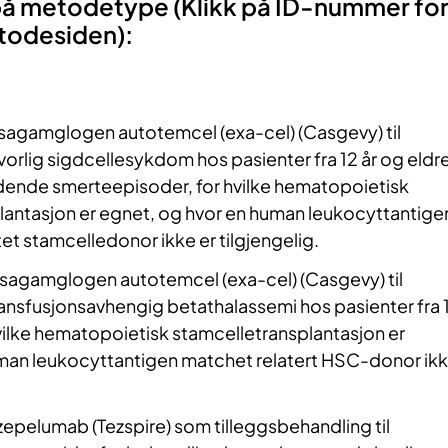
på metodetype (Klikk på ID-nummer fo
todesiden):
agamglogen autotemcel (exa-cel) (Casgevy) til
vorlig sigdcellesykdom hos pasienter fra 12 år og eldr
ende smerteepisoder, for hvilke hematopoietisk
lantasjon er egnet, og hvor en human leukocyttantige
t stamcelledonor ikke er tilgjengelig.
sagamglogen autotemcel (exa-cel) (Casgevy) til
ansfusjonsavhengig betathalassemi hos pasienter fra 
hvilke hematopoietisk stamcelletransplantasjon er
man leukocyttantigen matchet relatert HSC-donor ik
epelumab (Tezspire) som tilleggsbehandling til