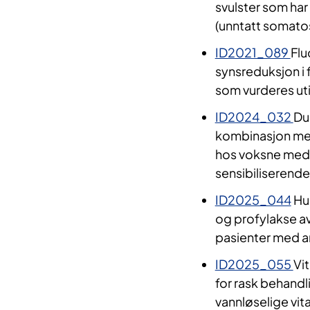
svulster som har 
(unntatt somato
ID2021_089
Flu
synsreduksjon i
som vurderes util
ID2024_032
Du
kombinasjon med
hos voksne med 
sensibiliserend
ID2025_044
Hum
og profylakse a
pasienter med ar
ID2025_055
Vi
for rask behandl
vannløselige vit