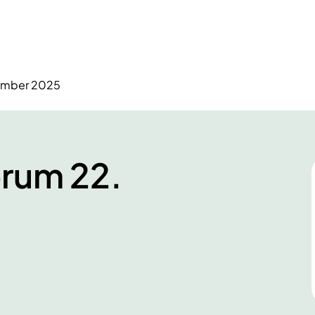
tember 2025
orum 22.
5