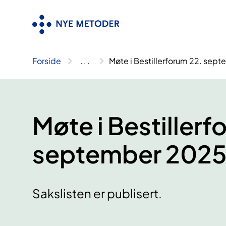
Hopp
til
innhold
Forside
..
.
Møte i Bestillerforum 22. sep
Møte i Bestillerf
september 202
Sakslisten er publisert.