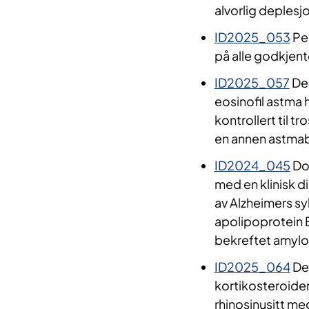
alvorlig deplesjo
ID2025_053
Pem
på alle godkjent
ID2025_057
Dep
eosinofil astma h
kontrollert til tr
en annen astma
ID2024_045
Don
med en klinisk d
av Alzheimers s
apolipoprotein 
bekreftet amylo
ID2025_064
Dep
kortikosteroider
rhinosinusitt m