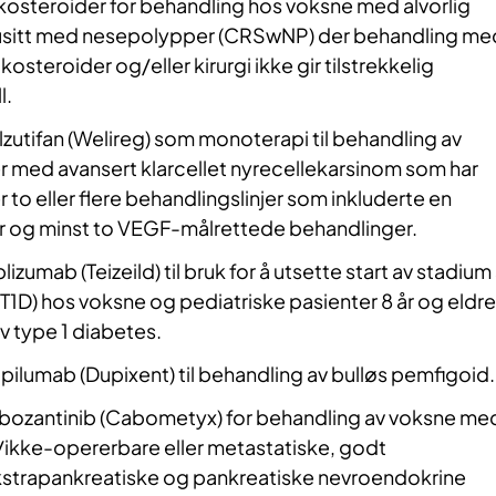
ikosteroider for behandling hos voksne med alvorlig
nusitt med nesepolypper (CRSwNP) der behandling me
osteroider og/eller kirurgi ikke gir tilstrekkelig
l.
zutifan (Welireg) som monoterapi til behandling av
r med avansert klarcellet nyrecellekarsinom som har
 to eller flere behandlingslinjer som inkluderte en
 og minst to VEGF-målrettede behandlinger.
lizumab (Teizeild) til bruk for å utsette start av stadium
(T1D) hos voksne og pediatriske pasienter 8 år og eldre
 type 1 diabetes.
ilumab (Dupixent) til behandling av bulløs pemfigoid.
ozantinib (Cabometyx) for behandling av voksne me
/ikke-opererbare eller metastatiske, godt
ekstrapankreatiske og pankreatiske nevroendokrine