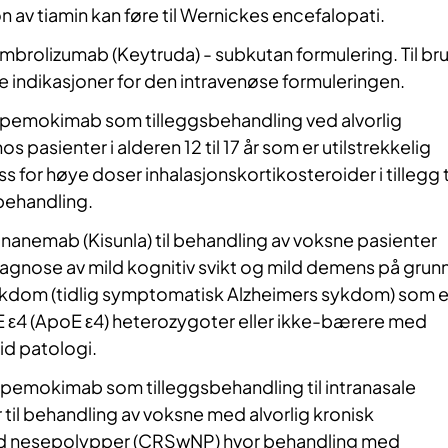
n av tiamin kan føre til Wernickes encefalopati.
brolizumab (Keytruda) - subkutan formulering. Til br
e indikasjoner for den intravenøse formuleringen.
emokimab som tilleggsbehandling ved alvorlig
os pasienter i alderen 12 til 17 år som er utilstrekkelig
oss for høye doser inhalasjonskortikosteroider i tillegg t
behandling.
anemab (Kisunla) til behandling av voksne pasienter
iagnose av mild kognitiv svikt og mild demens på grun
ykdom (tidlig symptomatisk Alzheimers sykdom) som e
E ε4 (ApoE ε4) heterozygoter eller ikke-bærere med
id patologi.
emokimab som tilleggsbehandling til intranasale
 til behandling av voksne med alvorlig kronisk
ed nesepolypper (CRSwNP) hvor behandling med