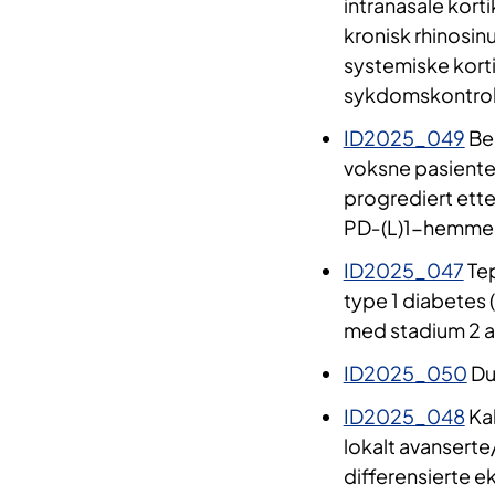
intranasale kort
kronisk rhinosi
systemiske kortik
sykdomskontrol
ID2025_049
Bel
voksne pasiente
progrediert etter
PD‑(L)1-hemmer
ID2025_047
Tep
type 1 diabetes 
med stadium 2 av
ID2025_050
Dup
ID2025_048
Kab
lokalt avanserte
differensierte 