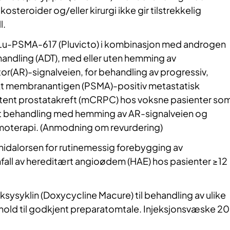
osteroider og/eller kirurgi ikke gir tilstrekkelig
l.
Lu-PSMA-617 (Pluvicto) i kombinasjon med androgen
andling (ADT), med eller uten hemming av
r(AR)-signalveien, for behandling av progressiv,
kt membranantigen (PSMA)-positiv metastatisk
stent prostatakreft (mCRPC) hos voksne pasienter so
t behandling med hemming av AR-signalveien og
moterapi. (Anmodning om revurdering)
idalorsen for rutinemessig forebygging av
fall av hereditært angioødem (HAE) hos pasienter ≥12
sysyklin (Doxycycline Macure) til behandling av ulike
nhold til godkjent preparatomtale. Injeksjonsvæske 20