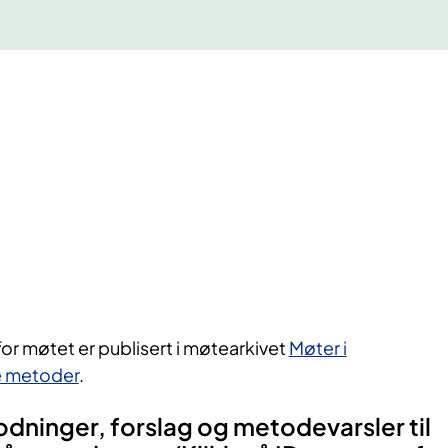
for møtet er publisert i møtearkivet
Møter i
ye metoder
.
ninger, forslag og metodevarsler til