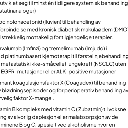
utviklet seg til minst én tidligere systemisk behandling
statinanaloger)
ocinolonacetonid (Iluvien) til behandling av
 forbindelse med kronisk diabetisk makulaødem (DMO
strekkelig mottakelig for tilgjengelige terapier.
rvalumab (Imfinzi) og tremelimumab (Imjudo) i
 platinumbasert kjemoterapi til førstelinjebehandlin
metastatisk ikke-småcellet lungekreft (NSCLC) uten
e EGFR-mutasjoner eller ALK-positive mutasjoner
ant koagulasjonsfaktor X (Coagadex) til behandling
v blødningsepisoder og for perioperativ behandling a
velig faktor X-mangel.
tamin B kompleks med vitamin C ( Zubatmin) til voksne
ing av alvorlig deplesjon eller malabsorpsjon av de
aminene B og C, spesielt ved alkoholisme hvor en