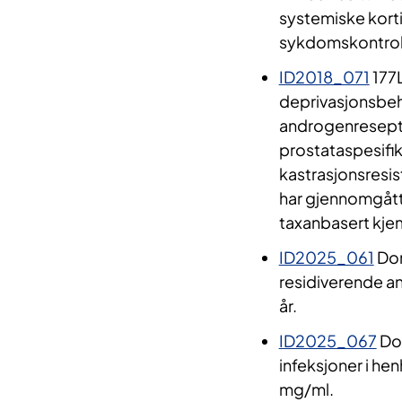
systemiske kortik
sykdomskontrol
ID2018_071
177
deprivasjonsbeh
androgenresepto
prostataspesifi
kastrasjonsresi
har gjennomgåt
taxanbasert kje
ID2025_061
Don
residiverende an
år.
ID2025_067
Dok
infeksjoner i he
mg/ml.