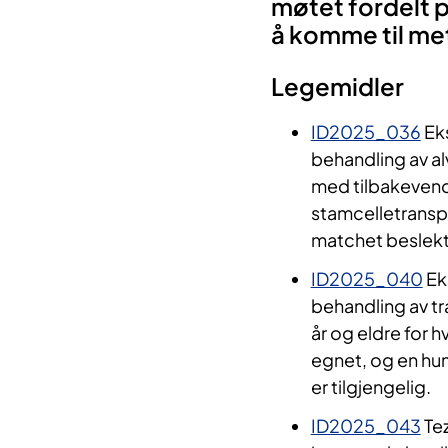
møtet fordelt 
å komme til me
Legemidler
ID2025_036
Eks
behandling av al
med tilbakevend
stamcelletransp
matchet beslekte
ID2025_040
Ek
behandling av tr
år og eldre for 
egnet, og en hu
er tilgjengelig.
ID2025_043
Tez