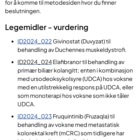
for å komme til metodesiden hvor du finner
beslutningen.
Legemidler - vurdering
ID2024_022
Givinostat (Duvyzat) til
behandling av Duchennes muskeldystrofi.
ID2024_024
Elafibranor til behandling av
primær biliær kolangitt; enten i kombinasjon
med ursodeoksykolsyre (UDCA) hos voksne
med en utilstrekkelig respons på UDCA, eller
som monoterapi hos voksne som ikke tåler
UDCA.
ID2024_023
Fruquintinib (Fruzaqla) til
behandling av voksne med metastatisk
kolorektal kreft (mCRC) som tidligere har