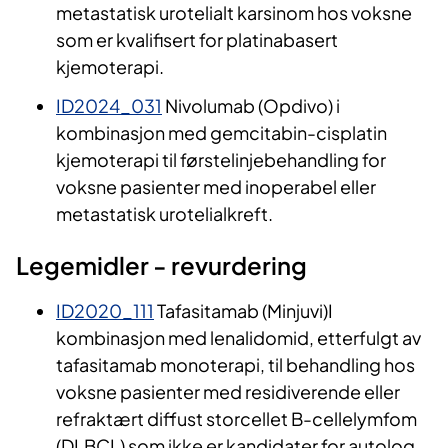
metastatisk urotelialt karsinom hos voksne
som er kvalifisert for platinabasert
kjemoterapi.
ID2024_031
Nivolumab (Opdivo) i
kombinasjon med gemcitabin-cisplatin
kjemoterapi til førstelinjebehandling for
voksne pasienter med inoperabel eller
metastatisk urotelialkreft.
Legemidler - revurdering
ID2020_111
Tafasitamab (Minjuvi)I
kombinasjon med lenalidomid, etterfulgt av
tafasitamab monoterapi, til behandling hos
voksne pasienter med residiverende eller
refraktært diffust storcellet B-cellelymfom
(DLBCL) som ikke er kandidater for autolog