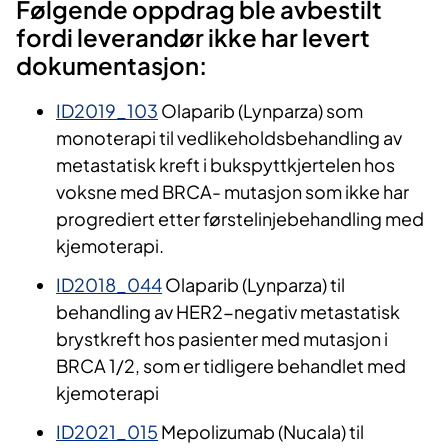
Følgende oppdrag ble avbestilt
fordi leverandør ikke har levert
dokumentasjon:
ID2019_103
Olaparib (Lynparza) som
monoterapi til vedlikeholdsbehandling av
metastatisk kreft i bukspyttkjertelen hos
voksne med BRCA- mutasjon som ikke har
progrediert etter førstelinjebehandling med
kjemoterapi.
ID2018_044
Olaparib (Lynparza) til
behandling av HER2-negativ metastatisk
brystkreft hos pasienter med mutasjon i
BRCA 1/2, som er tidligere behandlet med
kjemoterapi
ID2021_015
Mepolizumab (Nucala) til