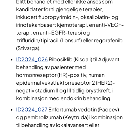
blitt behandlet med eller ikke anses som
kandidater for tilgjengelige terapier,
inkludert fluoropyrimidin-, oksaliplatin- og
irinotekanbasert kjemoterapi, en anti-VEGF-
terapi, en anti-EGFR-terapi og
trifluridin/tipiracil (Lonsurf) eller regorafenib
(Stivarga).
ID2024_026
Ribosiklib (Kisqali) til Adjuvant
behandling av pasienter med
hormonreseptor (HR)-positiv, human
epidermal vekstfaktorreseptor 2 (HER2)-
negativ stadium II og III tidlig brystkreft, i
kombinasjon med endokrin behandling
ID2024_027
Enfortumab vedotin (Padcev)
og pembrolizumab (Keytruda) i kombinasjon
til behandling av lokalavansert eller