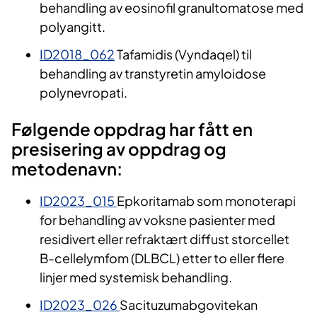
behandling av eosinofil granultomatose med
polyangitt.
ID2018_062
Tafamidis (Vyndaqel) til
behandling av transtyretin amyloidose
polynevropati.
Følgende oppdrag har fått en
presisering av oppdrag og
metodenavn:
ID2023_015
Epkoritamab som monoterapi
for behandling av voksne pasienter med
residivert eller refraktært diffust storcellet
B-cellelymfom (DLBCL) etter to eller flere
linjer med systemisk behandling.
ID2023_026
Sacituzumabgovitekan