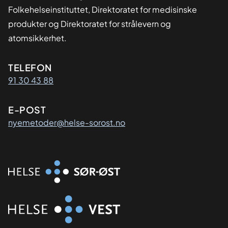
Folkehelseinstituttet, Direktoratet for medisinske
produkter og Direktoratet for strålevern og
atomsikkerhet.
Kontaktinformasjon
TELEFON
91 30 43 88
E-POST
nyemetoder@helse-sorost.no
Organisasjon