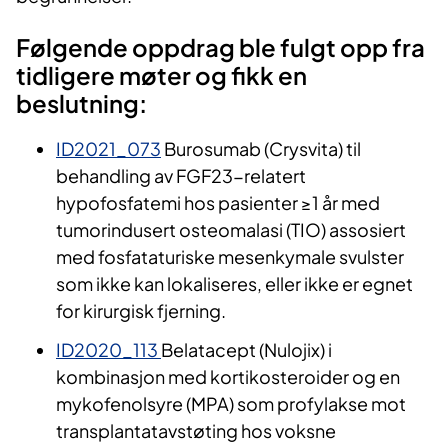
Følgende oppdrag ble fulgt opp fra
tidligere møter og fikk en
beslutning:
ID2021_073
Burosumab (Crysvita) til
behandling av FGF23-relatert
hypofosfatemi hos pasienter ≥1 år med
tumorindusert osteomalasi (TIO) assosiert
med fosfataturiske mesenkymale svulster
som ikke kan lokaliseres, eller ikke er egnet
for kirurgisk fjerning.
ID2020_113
Belatacept (Nulojix) i
kombinasjon med kortikosteroider og en
mykofenolsyre (MPA) som profylakse mot
transplantatavstøting hos voksne