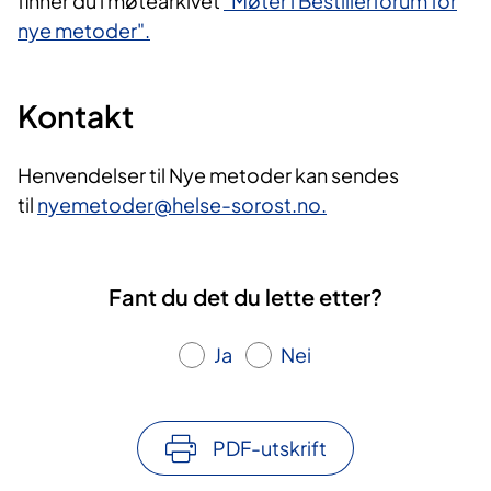
finner du i møtearkivet
"Møter i Bestillerforum for
nye metoder".
Kontakt
Henvendelser til Nye metoder kan sendes
til
nyemetoder@helse-sorost.no.
Fant du det du lette etter?
Ja
Nei
PDF-utskrift