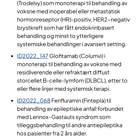
(Trodelvy) som monoterapi til behandling av
voksne med inoperabel eller metastatisk
hormonreseptor (HR)-positiv, HER2-negativ
brystkreft som har fått endokrinbasert
behandling og minst to ytterligere
systemiske behandlinger i avansert setting.
ID2022_147
Glofitamab (Columvi) i
monoterapi til behandling av voksne med
residiverende eller refraktært diffust
storcellet B-celle-lymfom (DLBCL), etter to
eller flere linjer med systemisk terapi.
ID2022_068
Fenfluramin (Fintepla) til
behandling av epileptiske anfall forbundet
med Lennox-Gastauts syndrom som
tilleggsbehandling til andre antiepileptika
hos pasienter fra 2 års alder.